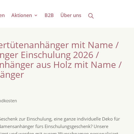
en
Aktionen
B2B
Über uns
ertütenanhänger mit Name /
ger Einschulung 2026 /
nhänger aus Holz mit Name /
änger
ndkosten
eschenk zur Einschulung, eine ganze individuelle Deko für
 Namensanhänger fürs Einschulungsgeschenk? Unsere
esignt und werden mit eurem Wunschnamen personalisiert.