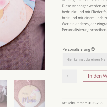
Diese Anhänger werden aus 
bedruckt und mit Flieder f
breit und mit einem Loch z
Wer ein anderes Jahr eingra
Personalisierung schreiben
Personalisierung
Einhorn
In den 
Zuckertütenanhänger
mit
Name
/
Namensanhänger
Artikelnummer:
0103-258