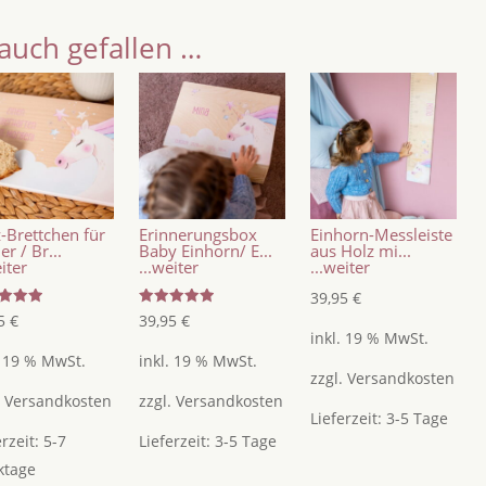
auch gefallen …
-Brettchen für
Erinnerungsbox
Einhorn-Messleiste
er / Br...
Baby Einhorn/ E...
aus Holz mi...
eiter
...weiter
...weiter
39,95
€
tet
Bewertet
95
€
39,95
€
mit
inkl. 19 % MwSt.
5.00
5
von 5
. 19 % MwSt.
inkl. 19 % MwSt.
zzgl.
Versandkosten
.
Versandkosten
zzgl.
Versandkosten
Lieferzeit:
3-5 Tage
erzeit:
5-7
Lieferzeit:
3-5 Tage
ktage