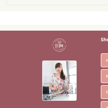
Sh
D
Ü