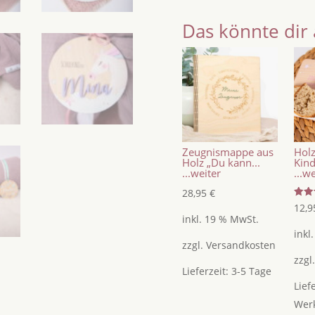
Einschulung
2026
Das könnte dir 
/
Zuckertütenanhänger
aus
Holz
mit
Name
/
Zeugnismappe aus
Holz
Geschenkanhänger
Holz „Du kann...
Kind
...weiter
...w
Menge
28,95
€
Bewer
12,
mit
inkl. 19 % MwSt.
5.00
von 
inkl
zzgl.
Versandkosten
zzgl
Lieferzeit:
3-5 Tage
Lief
Wer