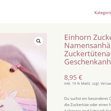
Kategori
Einhorn Zuck
Namensanhän
Zuckertütena
Geschenkanh
8,95
€
inkl. 19 % MwSt.
zzgl.
Versa
Du suchst ein besonderes G
die Zuckertüte oder einen
Anhänger sind liebevoll d