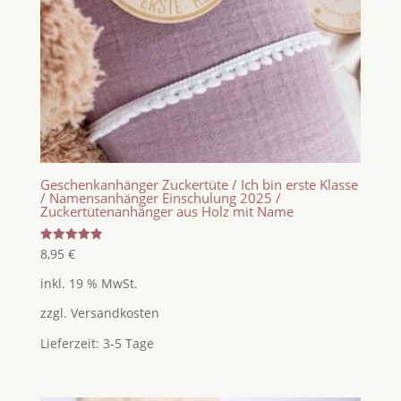
Geschenkanhänger Zuckertüte / Ich bin erste Klasse
/ Namensanhänger Einschulung 2025 /
Zuckertütenanhänger aus Holz mit Name
Bewertet
8,95
€
mit
5.00
inkl. 19 % MwSt.
von 5
zzgl.
Versandkosten
Lieferzeit:
3-5 Tage