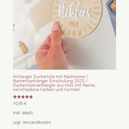
Anhänger Zuckertüte mit Nachname /
Namensanhänger Einschulung 2025 /
Zuckertütenanhänger aus Holz mit Name,
verschiedene Farben und Formen
Bewertet
10,95
€
mit
5.00
inkl. MwSt.
von 5
zzgl.
Versandkosten