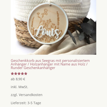
Geschenkkorb aus Seegras mit personalisiertem
Anhänger / Holzanhänger mit Name aus Holz /
Runder Geschenkanhänger
Bewertet
ab
8,90
€
mit
5.00
inkl. MwSt.
von 5
zzgl.
Versandkosten
Lieferzeit:
3-5 Tage