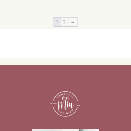
1
2
→