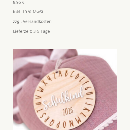
Bewertet
8,95
€
mit
5.00
inkl. 19 % MwSt.
von 5
zzgl.
Versandkosten
Lieferzeit:
3-5 Tage