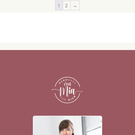
1
2
→