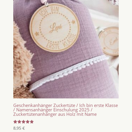
Geschenkanhänger Zuckertüte / Ich bin erste Klasse
/ Namensanhänger Einschulung 2025 /
Zuckertütenanhänger aus Holz mit Name
Bewertet
8,95
€
mit