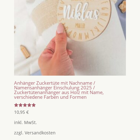
Anhänger Zuckertüte mit Nachname /
Namensanhänger Einschulung 2025 /
Zuckertütenanhänger aus Holz mit Name,
verschiedene Farben und Formen
Bewertet
10,95
€
mit
5.00
inkl. MwSt.
von 5
zzgl.
Versandkosten