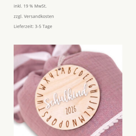
5.00
inkl. 19 % MwSt.
von 5
zzgl.
Versandkosten
Lieferzeit:
3-5 Tage