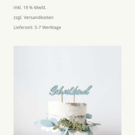
5.00
inkl. 19 % MwSt.
von 5
zzgl.
Versandkosten
Lieferzeit:
5-7 Werktage