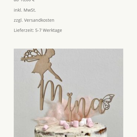
mit
5.00
inkl. MwSt.
von 5
zzgl.
Versandkosten
Lieferzeit:
5-7 Werktage