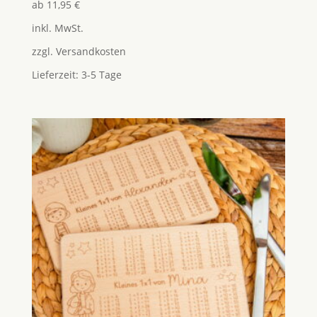
Bewertet
ab
11,95
€
mit
5.00
inkl. MwSt.
von 5
zzgl.
Versandkosten
Lieferzeit:
3-5 Tage