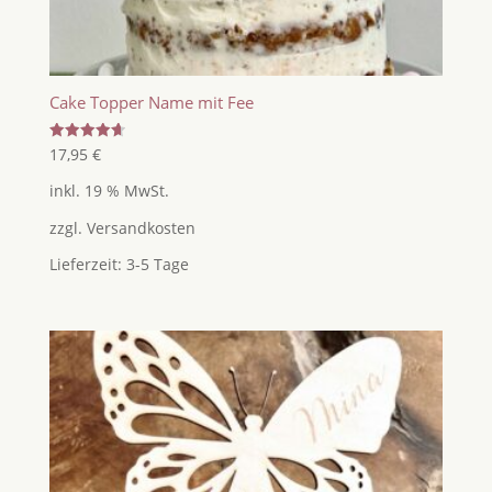
Cake Topper Name mit Fee
Bewertet
17,95
€
mit
4.67
inkl. 19 % MwSt.
von 5
zzgl.
Versandkosten
Lieferzeit:
3-5 Tage