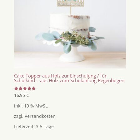
Cake Topper aus Holz zur Einschulung / für
Schulkind – aus Holz zum Schulanfang Regenbogen
Bewertet
16,95
€
mit
5.00
inkl. 19 % MwSt.
von 5
zzgl.
Versandkosten
Lieferzeit:
3-5 Tage