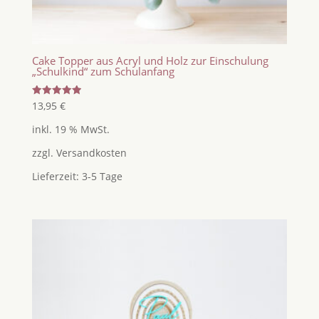
Cake Topper aus Acryl und Holz zur Einschulung
„Schulkind“ zum Schulanfang
Bewertet
13,95
€
mit
5.00
inkl. 19 % MwSt.
von 5
zzgl.
Versandkosten
Lieferzeit:
3-5 Tage