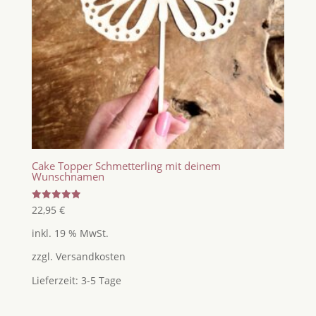
Cake Topper Schmetterling mit deinem
Wunschnamen
Bewertet
22,95
€
mit
5.00
inkl. 19 % MwSt.
von 5
zzgl.
Versandkosten
Lieferzeit:
3-5 Tage