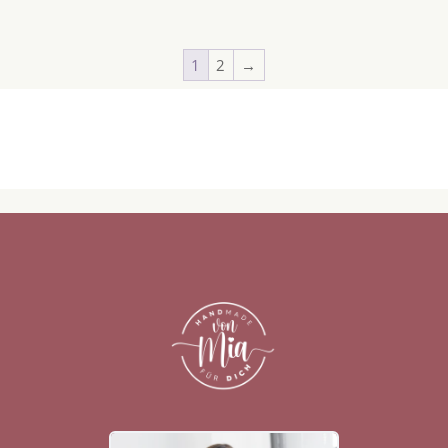
1
2
→