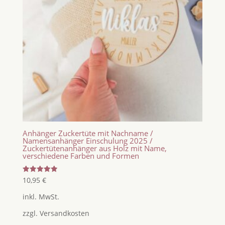
Anhänger Zuckertüte mit Nachname /
Namensanhänger Einschulung 2025 /
Zuckertütenanhänger aus Holz mit Name,
verschiedene Farben und Formen
Bewertet
10,95
€
mit
5.00
inkl. MwSt.
von 5
zzgl.
Versandkosten