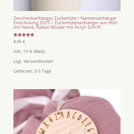
Geschenkanhänger Zuckertüte / Namensanhänger
Einschulung 2025 / Zuckertütenanhänger aus Holz
mit Name, Rattan Muster mit Acryl- Schrift
Bewertet
8,95
€
mit
5.00
inkl. 19 % MwSt.
von 5
zzgl.
Versandkosten
Lieferzeit:
3-5 Tage