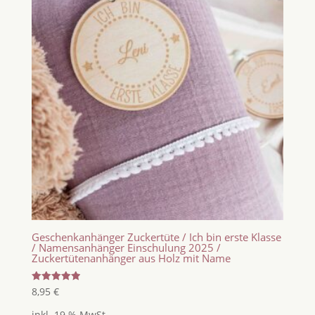
Geschenkanhänger Zuckertüte / Ich bin erste Klasse
/ Namensanhänger Einschulung 2025 /
Zuckertütenanhänger aus Holz mit Name
Bewertet
8,95
€
mit
5.00
inkl. 19 % MwSt.
von 5