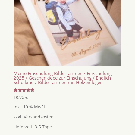
Meine Einschulung Bilderrahmen / Einschulung
2025 / Geschenkidee zur Einschulung / Endlich
Schulkind / Bilderrahmen mit Holzeinleger
Bewertet
18,95
€
mit
5.00
inkl. 19 % MwSt.
von 5
zzgl.
Versandkosten
Lieferzeit:
3-5 Tage