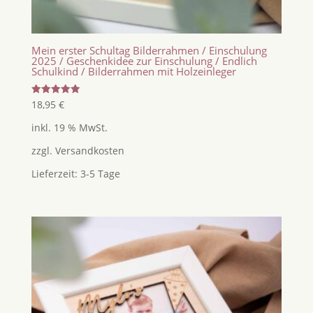
Mein erster Schultag Bilderrahmen / Einschulung
2025 / Geschenkidee zur Einschulung / Endlich
Schulkind / Bilderrahmen mit Holzeinleger
Bewertet
18,95
€
mit
5.00
inkl. 19 % MwSt.
von 5
zzgl.
Versandkosten
Lieferzeit:
3-5 Tage