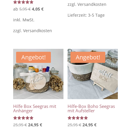
zzgl.
Versandkosten
13,95 €
12,95 €.
Bewertet
Ursprünglicher
Aktueller
ab
5,95
€
4,05
€
mit
Lieferzeit:
3-5 Tage
5.00
Preis
Preis
von 5
inkl. MwSt.
war:
ist:
zzgl.
Versandkosten
5,95 €
4,05 €.
Angebot!
Angebot!
Hilfe Box Seegras mit
Hilfe-Box Boho Seegras
Anhänger
mit Aufsteller
Bewertet
Bewertet
Ursprünglicher
Aktueller
Ursprünglicher
Aktueller
25,95
€
24,95
€
25,95
€
24,95
€
mit
mit
5.00
5.00