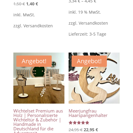
3,34
€
–
4,45
€
Ursprünglicher
Aktueller
1,50
€
1,40
€
mit
5.00
Preis
Preis
von 5
inkl. 19 % MwSt.
inkl. MwSt.
war:
ist:
zzgl.
Versandkosten
zzgl.
Versandkosten
1,50 €
1,40 €.
Lieferzeit:
3-5 Tage
Angebot!
Angebot!
Wichtelset Premium aus
Meerjungfrau
Holz | Personalisierte
Haarspangenhalter
Wichteltür & Zubehör |
Handmade in
Deutschland für die
Bewertet
Ursprünglicher
Aktueller
24,95
€
22,95
€
mit
Adventszeit