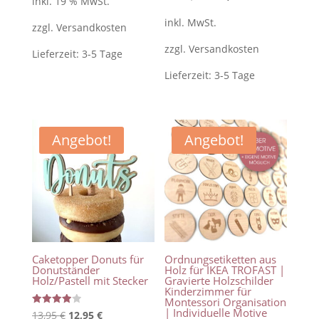
inkl. 19 % MwSt.
mit
war:
ist:
5.00
Preis
Preis
von 5
inkl. MwSt.
zzgl.
Versandkosten
27,50 €
26,50 €.
war:
ist:
zzgl.
Versandkosten
17,95 €
12,95 €.
Lieferzeit:
3-5 Tage
Lieferzeit:
3-5 Tage
Angebot!
Angebot!
Caketopper Donuts für
Ordnungsetiketten aus
Donutständer
Holz für IKEA TROFAST |
Holz/Pastell mit Stecker
Gravierte Holzschilder
Kinderzimmer für
Montessori Organisation
| Individuelle Motive
Bewertet
Ursprünglicher
Aktueller
13,95
€
12,95
€