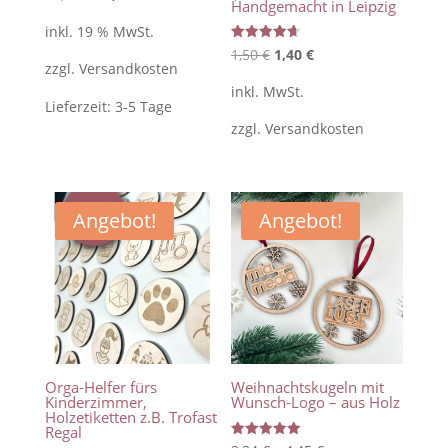
mit
Handgemacht in Leipzig
4.00
Preis
Preis
von 5
inkl. 19 % MwSt.
war:
ist:
Bewertet
Ursprünglicher
Aktueller
1,50
€
1,40
€
mit
zzgl.
Versandkosten
13,95 €
12,95 €.
4.67
Preis
Preis
von 5
inkl. MwSt.
war:
ist:
Lieferzeit:
3-5 Tage
zzgl.
Versandkosten
1,50 €
1,40 €.
Angebot!
Angebot!
Orga-Helfer fürs
Weihnachtskugeln mit
Kinderzimmer,
Wunsch-Logo – aus Holz
Holzetiketten z.B. Trofast
Regal
Bewertet