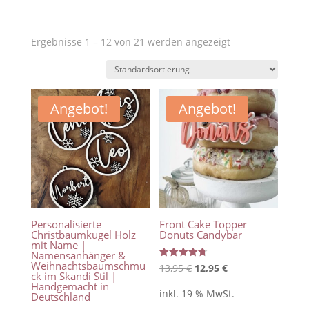
Ergebnisse 1 – 12 von 21 werden angezeigt
Angebot!
Angebot!
Personalisierte
Front Cake Topper
Christbaumkugel Holz
Donuts Candybar
mit Name |
Namensanhänger &
Weihnachtsbaumschmu
Bewertet
Ursprünglicher
Aktueller
13,95
€
12,95
€
mit
ck im Skandi Stil |
4.75
Preis
Preis
Handgemacht in
von 5
inkl. 19 % MwSt.
Deutschland
war:
ist: