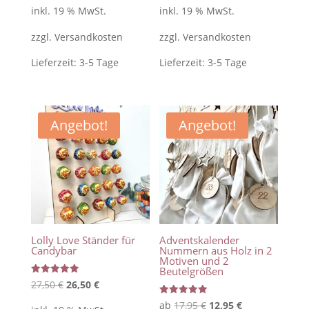
Preis
Preis
Preis
Preis
von 5
von 5
inkl. 19 % MwSt.
inkl. 19 % MwSt.
war:
ist:
war:
ist:
zzgl.
Versandkosten
zzgl.
Versandkosten
25,95 €
24,95 €.
25,95 €
24,95 €.
Lieferzeit:
3-5 Tage
Lieferzeit:
3-5 Tage
Angebot!
Angebot!
Lolly Love Ständer für
Adventskalender
Candybar
Nummern aus Holz in 2
Motiven und 2
Beutelgrößen
Bewertet
Ursprünglicher
Aktueller
27,50
€
26,50
€
mit
5.00
Preis
Preis
Bewertet
Ursprünglicher
Aktueller
ab
17,95
€
12,95
€
von 5