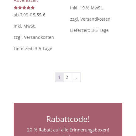
5.00
Preis
Preis
von 5
inkl. 19 % MwSt.
war:
ist:
Bewertet
Ursprünglicher
Aktueller
ab
7,95
€
5,55
€
mit
zzgl.
Versandkosten
24,95 €
22,95 €.
5.00
Preis
Preis
von 5
inkl. MwSt.
war:
ist:
Lieferzeit:
3-5 Tage
zzgl.
Versandkosten
7,95 €
5,55 €.
Lieferzeit:
3-5 Tage
1
2
→
Rabattcode!
20 % Rabatt auf alle Erinnerungsboxen!