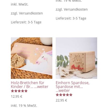
inkl. 19 % MwSt.
von 5
inkl. MwSt.
zzgl.
Versandkosten
zzgl.
Versandkosten
Lieferzeit:
3-5 Tage
Lieferzeit:
3-5 Tage
Holz-Brettchen für
Einhorn Spardose,
Kinder / Br...
...weiter
Spardose mit...
...weiter
Bewertet
12,95
€
mit
Bewertet
22,95
€
5.00
mit
von 5
inkl. 19 % MwSt.
5.00
von 5