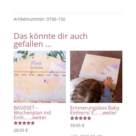
Holz
mit
Artikelnummer:
0106-150
Name
/
Das könnte dir auch
Geschenk
gefallen …
zur
Geburt
/
Messlatte
mit
Einhorn
Muster/
Kinderzimmer
Messlatte
BASISSET –
Erinnerungsbox Baby
personalisiert
Wochenplan mit
Einhorn/ E...
...weiter
Einh...
...weiter
Menge
Bewertet
39,95
€
mit
Bewertet
28,95
€
5.00
mit
von 5
5.00