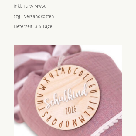
5.00
inkl. 19 % MwSt.
von 5
zzgl.
Versandkosten
Lieferzeit:
3-5 Tage