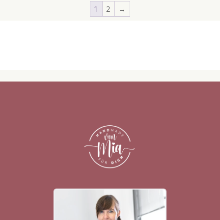
1
2
→