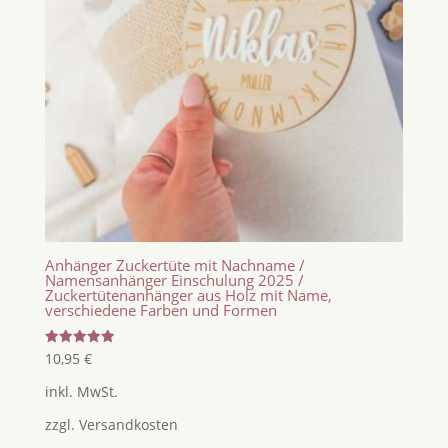
Anhänger Zuckertüte mit Nachname /
Namensanhänger Einschulung 2025 /
Zuckertütenanhänger aus Holz mit Name,
verschiedene Farben und Formen
Bewertet
10,95
€
mit
5.00
inkl. MwSt.
von 5
zzgl.
Versandkosten