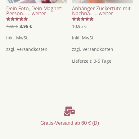
Dein Foto, Dein Magnet:
Anhänger Zuckertüte mit
Person...
...weiter
Nachna...
...weiter
Bewertet
Bewertet
Ursprünglicher
Aktueller
4,50
€
3,95
€
10,95
€
mit
mit
5.00
5.00
Preis
Preis
von 5
von 5
inkl. MwSt.
inkl. MwSt.
war:
ist:
zzgl.
Versandkosten
zzgl.
Versandkosten
4,50 €
3,95 €.
Lieferzeit:
3-5 Tage

Gratis-Versand ab 60 € (D)