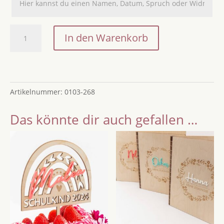
Dinosaurier
In den Warenkorb
Zuckertütenanhänger
mit
Name
/
Artikelnummer:
0103-268
Namensanhänger
Einschulung
Das könnte dir auch gefallen …
2026
/
Zuckertütenanhänger
Dino
aus
Holz
mit
Name
/