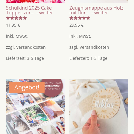
Geschenkanhänger
Schulkind 2025 Cake
Zeugnismappe aus Holz
Menge
Topper zur...
...weiter
mit flor...
...weiter
Bewertet
Bewertet
11,95
€
29,95
€
mit
mit
5.00
5.00
von 5
von 5
inkl. MwSt.
inkl. MwSt.
zzgl.
Versandkosten
zzgl.
Versandkosten
Lieferzeit:
3-5 Tage
Lieferzeit:
1-3 Tage
Angebot!