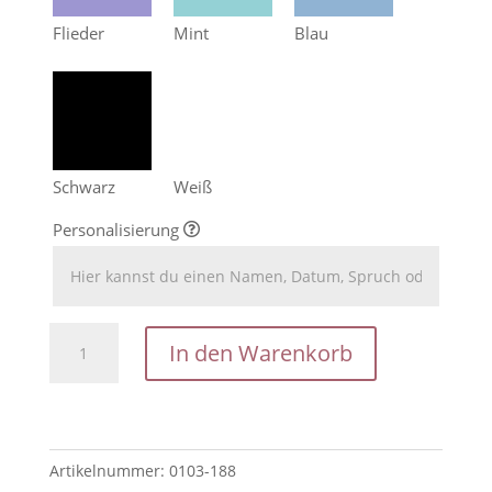
Flieder
Mint
Blau
Schwarz
Weiß
Personalisierung
Zeugnismappe
In den Warenkorb
aus
Holz
mit
floralen
Artikelnummer:
0103-188
Mustern,