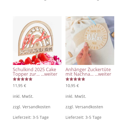
Schulkind 2025 Cake
Anhänger Zuckertüte
Topper zur...
...weiter
mit Nachna...
...weiter
Bewertet
Bewertet
11,95
€
10,95
€
mit
mit
5.00
5.00
von 5
von 5
inkl. MwSt.
inkl. MwSt.
zzgl.
Versandkosten
zzgl.
Versandkosten
Lieferzeit:
3-5 Tage
Lieferzeit:
3-5 Tage