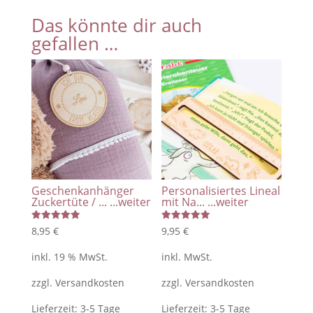
Mappe
Das könnte dir auch
für
gefallen …
Zeugnisse
mit
Name
Menge
Geschenkanhänger
Personalisiertes Lineal
Zuckertüte / ...
...weiter
mit Na...
...weiter
Bewertet
Bewertet
8,95
€
9,95
€
mit
mit
5.00
5.00
von 5
von 5
inkl. 19 % MwSt.
inkl. MwSt.
zzgl.
Versandkosten
zzgl.
Versandkosten
Lieferzeit:
3-5 Tage
Lieferzeit:
3-5 Tage