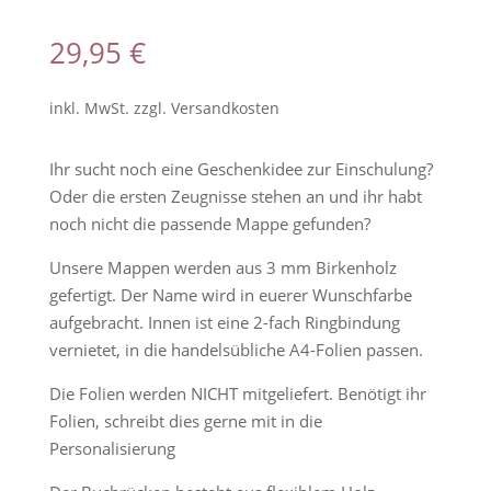
Bewertet
mit
5.00
29,95
€
von 5,
basierend
auf
Kundenbew
inkl. MwSt.
zzgl.
Versandkosten
ertung
Ihr sucht noch eine Geschenkidee zur Einschulung?
Oder die ersten Zeugnisse stehen an und ihr habt
noch nicht die passende Mappe gefunden?
Unsere Mappen werden aus 3 mm Birkenholz
gefertigt. Der Name wird in euerer Wunschfarbe
aufgebracht. Innen ist eine 2-fach Ringbindung
vernietet, in die handelsübliche A4-Folien passen.
Die Folien werden NICHT mitgeliefert. Benötigt ihr
Folien, schreibt dies gerne mit in die
Personalisierung