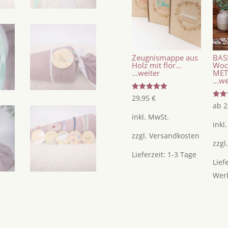
Geschenkanhänger
Menge
Zeugnismappe aus
BAS
Holz mit flor...
Woc
...weiter
MET
...w
Bewertet
29,95
€
mit
Bewer
ab
2
5.00
mit
von 5
5.00
inkl. MwSt.
von 
inkl
zzgl.
Versandkosten
zzgl
Lieferzeit:
1-3 Tage
Lief
Wer