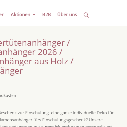
en
Aktionen
B2B
Über uns
rtütenanhänger /
anhänger 2026 /
nhänger aus Holz /
änger
ndkosten
eschenk zur Einschulung, eine ganze individuelle Deko für
 Namensanhänger fürs Einschulungsgeschenk? Unsere
esignt und werden mit eurem Wunschnamen personalisiert.