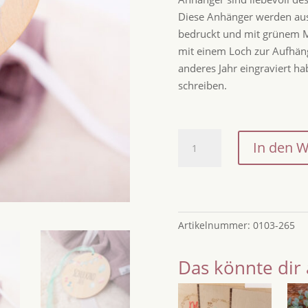
Diese Anhänger werden aus 
bedruckt und mit grünem Ma
mit einem Loch zur Aufhäng
anderes Jahr eingraviert ha
schreiben.
Wimpel
In den 
Zuckertütenanhänger
/
Einschulungsanhänger
2026
/
Artikelnummer:
0103-265
Zuckertütenanhänger
aus
Das könnte dir 
Holz
/