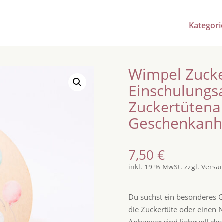
Kategori
Wimpel Zucke
Einschulungs
Zuckertütena
Geschenkanh
7,50
€
inkl. 19 % MwSt.
zzgl.
Versa
Du suchst ein besonderes G
die Zuckertüte oder einen
Anhänger sind liebevoll d