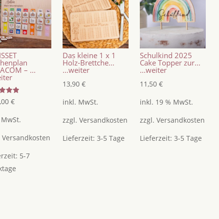
ISSET
Das kleine 1 x 1
Schulkind 2025
henplan
Holz-Brettche...
Cake Topper zur...
ACOM – ...
...weiter
...weiter
eiter
13,90
€
11,50
€
tet
,00
€
inkl. MwSt.
inkl. 19 % MwSt.
5
. MwSt.
zzgl.
Versandkosten
zzgl.
Versandkosten
.
Versandkosten
Lieferzeit:
3-5 Tage
Lieferzeit:
3-5 Tage
erzeit:
5-7
ktage