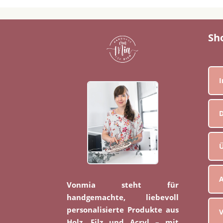
Sh
D
Ü
Vonmia steht für
handgemachte, liebevoll
personalisierte Produkte aus
V
Holz, Filz und Acryl – mit