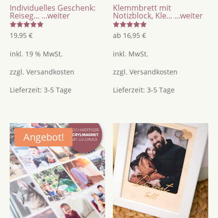
Individuelles Geschenk:
Klemmbrett mit
Reiseg...
...weiter
Notizblock, Kle...
...weiter
Bewertet
Bewertet
19,95
€
ab
16,95
€
mit
mit
5.00
5.00
von 5
von 5
inkl. 19 % MwSt.
inkl. MwSt.
zzgl.
Versandkosten
zzgl.
Versandkosten
Lieferzeit:
3-5 Tage
Lieferzeit:
3-5 Tage
Angebot!