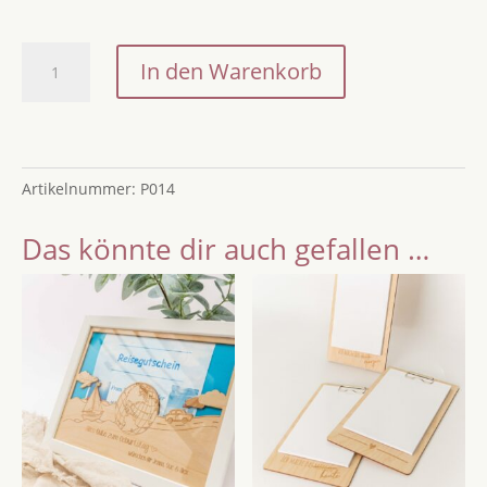
Holzpostkarte
In den Warenkorb
"If
it
is
not
Artikelnummer:
P014
ok..."
–
Das könnte dir auch gefallen …
Ein
kleiner
Lichtblick
aus
echtem
Holz
Menge