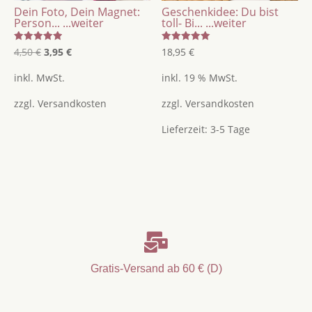
Dein Foto, Dein Magnet:
Geschenkidee: Du bist
Person...
...weiter
toll- Bi...
...weiter
Bewertet
Bewertet
Ursprünglicher
Aktueller
4,50
€
3,95
€
18,95
€
mit
mit
5.00
5.00
Preis
Preis
von 5
von 5
inkl. MwSt.
inkl. 19 % MwSt.
war:
ist:
zzgl.
Versandkosten
zzgl.
Versandkosten
4,50 €
3,95 €.
Lieferzeit:
3-5 Tage

Gratis-Versand ab 60 € (D)