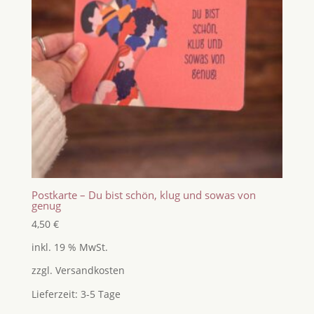
Postkarte – Du bist schön, klug und sowas von
genug
4,50
€
inkl. 19 % MwSt.
zzgl.
Versandkosten
Lieferzeit:
3-5 Tage