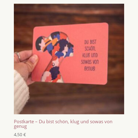
Postkarte – Du bist schön, klug und sowas von
genug
4,50
€