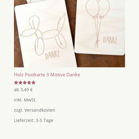
Holz Postkarte 3 Motive Danke
Bewertet
ab
3,49
€
mit
5.00
inkl. MwSt.
von 5
zzgl.
Versandkosten
Lieferzeit:
3-5 Tage