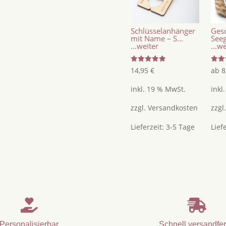
Weihnachten
Menge
Schlüsselanhänger
Ges
mit Name – S...
Seeg
...weiter
...w
Bewertet
Bewer
14,95
€
ab
8
mit
mit
5.00
5.00
von 5
von 
inkl. 19 % MwSt.
inkl
zzgl.
Versandkosten
zzgl
Lieferzeit:
3-5 Tage
Lief


Personalisierbar
Schnell versandfer