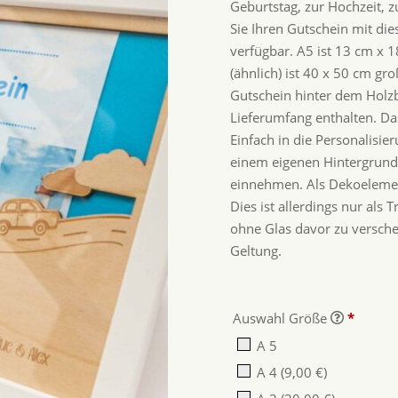
Geburtstag, zur Hochzeit,
Sie Ihren Gutschein mit die
verfügbar. A5 ist 13 cm x 
(ähnlich) ist 40 x 50 cm g
Gutschein hinter dem Holzbi
Lieferumfang enthalten. Das
Einfach in die Personalisi
einem eigenen Hintergrund
einnehmen. Als Dekoelement
Dies ist allerdings nur al
ohne Glas davor zu versch
Geltung.
Auswahl Größe
*
A 5
A 4
(9,00 €)