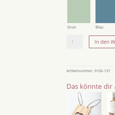
Grün
Blau
Individuelles
In den 
Geschenk:
Reisegutschein
mit
persönlicher
Gravur
Artikelnummer:
0106-137
/
Zeit
Das könnte dir 
schenken
zum
Geburtstag,
Jubiläum
oder