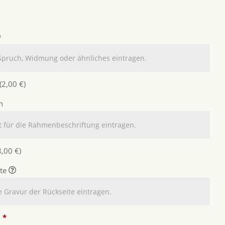
(2,00 €)
en
8,00 €)
ite
n
*