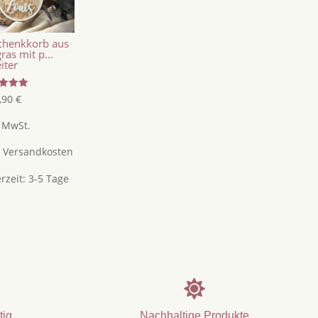
chenkkorb aus
ras mit p...
eiter
tet
,90
€
5
. MwSt.
.
Versandkosten
erzeit:
3-5 Tage

tig
Nachhaltige Produkte