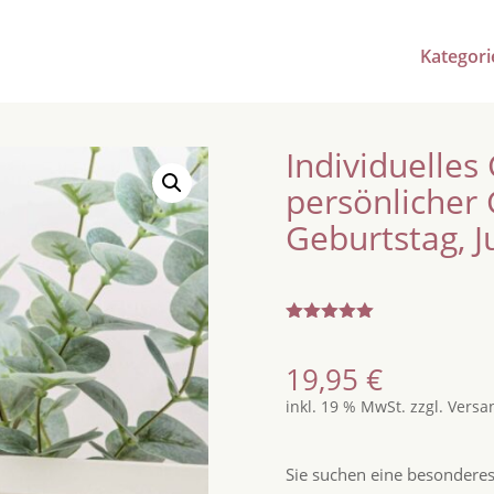
Kategori
Individuelles
persönlicher
Geburtstag, 
Bewertet
mit
5.00
von 5,
19,95
€
basierend
auf
inkl. 19 % MwSt.
zzgl.
Versa
Kundenbew
ertungen
Sie suchen eine besondere