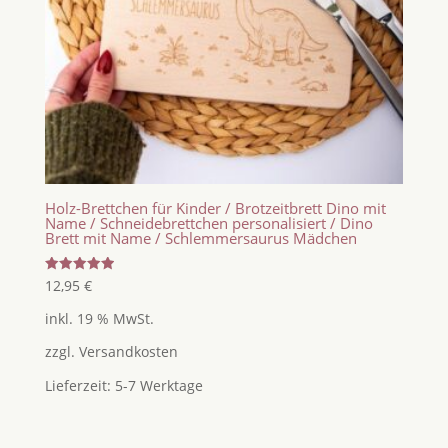
Holz-Brettchen für Kinder / Brotzeitbrett Dino mit
Name / Schneidebrettchen personalisiert / Dino
Brett mit Name / Schlemmersaurus Mädchen
Bewertet
12,95
€
mit
5.00
inkl. 19 % MwSt.
von 5
zzgl.
Versandkosten
Lieferzeit:
5-7 Werktage