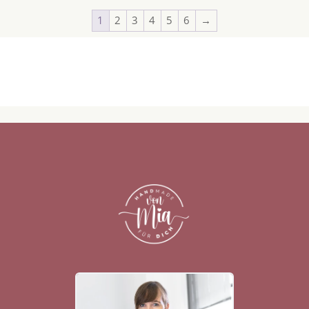
1
2
3
4
5
6
→