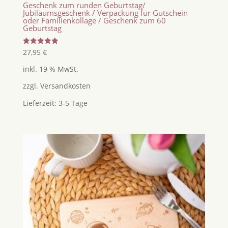
Geschenk zum runden Geburtstag/
Jubiläumsgeschenk / Verpackung für Gutschein
oder Familienkollage / Geschenk zum 60
Geburtstag
Bewertet
27,95
€
mit
5.00
inkl. 19 % MwSt.
von 5
zzgl.
Versandkosten
Lieferzeit:
3-5 Tage