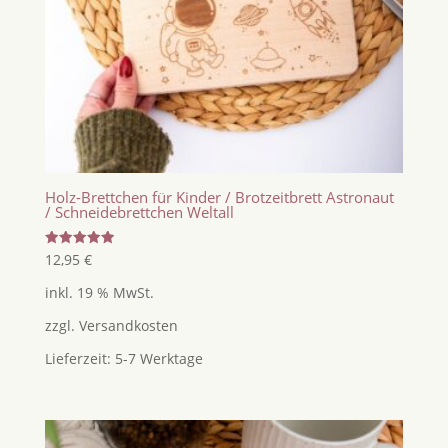
Holz-Brettchen für Kinder / Brotzeitbrett Astronaut
/ Schneidebrettchen Weltall
Bewertet
12,95
€
mit
5.00
inkl. 19 % MwSt.
von 5
zzgl.
Versandkosten
Lieferzeit:
5-7 Werktage