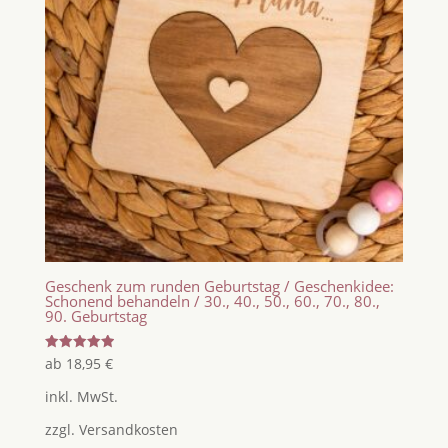
Geschenk zum runden Geburtstag / Geschenkidee:
Schonend behandeln / 30., 40., 50., 60., 70., 80.,
90. Geburtstag
Bewertet
ab
18,95
€
mit
5.00
inkl. MwSt.
von 5
zzgl.
Versandkosten