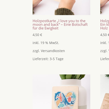
Holzpostkarte „I love you to the
Holzp
moon and back“ – Eine Botschaft
Ein k
für die Ewigkeit
Holz
4,50
€
4,50
inkl. 19 % MwSt.
inkl.
zzgl.
Versandkosten
zzgl.
Lieferzeit:
3-5 Tage
Liefe