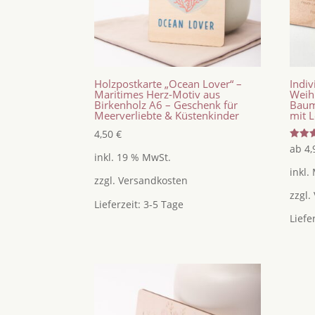
Holzpostkarte „Ocean Lover“ –
Indiv
Maritimes Herz-Motiv aus
Weih
Birkenholz A6 – Geschenk für
Baum
Meerverliebte & Küstenkinder
mit 
4,50
€
Bewer
ab
4
mit
inkl. 19 % MwSt.
5.00
inkl.
von 5
zzgl.
Versandkosten
zzgl.
Lieferzeit:
3-5 Tage
Liefe