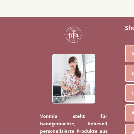
Sh
D
Ü
Vonmia steht für
handgemachte, liebevoll
personalisierte Produkte aus
V