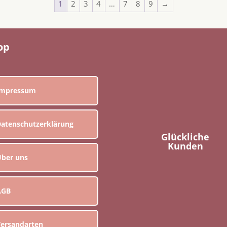
1
2
3
4
…
7
8
9
→
op
Impressum
atenschutzerklärung
Glückliche
Kunden
ber uns
AGB
ersandarten