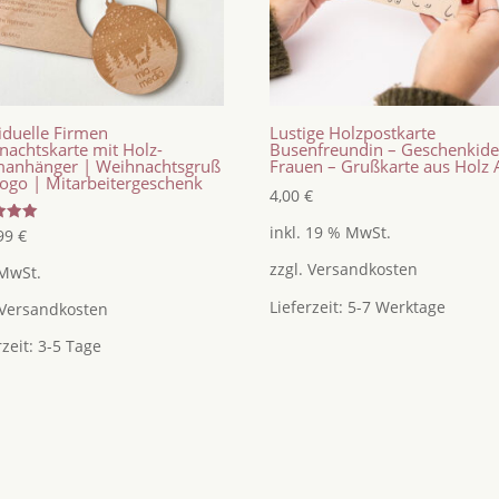
iduelle Firmen
Lustige Holzpostkarte
nachtskarte mit Holz-
Busenfreundin – Geschenkid
anhänger | Weihnachtsgruß
Frauen – Grußkarte aus Holz 
Logo | Mitarbeitergeschenk
4,00
€
inkl. 19 % MwSt.
tet
,99
€
zzgl.
Versandkosten
 MwSt.
Lieferzeit:
5-7 Werktage
Versandkosten
rzeit:
3-5 Tage