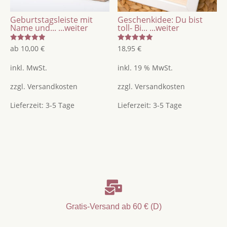
Geburtstagsleiste mit
Geschenkidee: Du bist
Name und...
...weiter
toll- Bi...
...weiter
Bewertet
Bewertet
ab
10,00
€
18,95
€
mit
mit
5.00
5.00
von 5
von 5
inkl. MwSt.
inkl. 19 % MwSt.
zzgl.
Versandkosten
zzgl.
Versandkosten
Lieferzeit:
3-5 Tage
Lieferzeit:
3-5 Tage

Gratis-Versand ab 60 € (D)