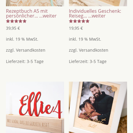
Rezeptbuch A5 mit
Individuelles Geschenk:
persönlicher...
...weiter
Reiseg...
...weiter
Bewertet
Bewertet
39,95
€
19,95
€
mit
mit
5.00
5.00
von 5
von 5
inkl. 19 % MwSt.
inkl. 19 % MwSt.
zzgl.
Versandkosten
zzgl.
Versandkosten
Lieferzeit:
3-5 Tage
Lieferzeit:
3-5 Tage