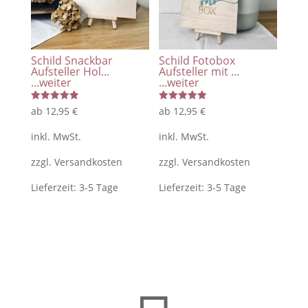
Schild Snackbar
Schild Fotobox
Aufsteller Hol...
Aufsteller mit ...
...weiter
...weiter
Bewertet
Bewertet
ab
12,95
€
ab
12,95
€
mit
mit
5.00
5.00
von 5
von 5
inkl. MwSt.
inkl. MwSt.
zzgl.
Versandkosten
zzgl.
Versandkosten
Lieferzeit:
3-5 Tage
Lieferzeit:
3-5 Tage