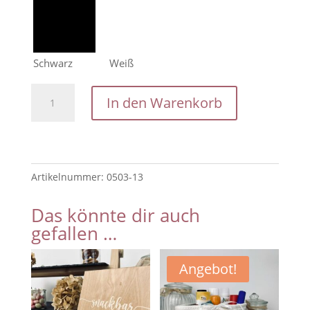
Schwarz
Weiß
Schild
In den Warenkorb
Candybar
Aufsteller
Holz
mit
Artikelnummer:
0503-13
Acryl
Schrift
Das könnte dir auch
mit
gefallen …
Mini-
Staffelei
Menge
Angebot!