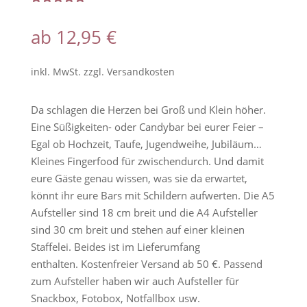
Bewertet
mit
5.00
ab
12,95
€
von 5,
basierend
auf
Kundenbew
inkl. MwSt.
zzgl.
Versandkosten
ertungen
Da schlagen die Herzen bei Groß und Klein höher.
Eine Süßigkeiten- oder Candybar bei eurer Feier –
Egal ob Hochzeit, Taufe, Jugendweihe, Jubiläum…
Kleines Fingerfood für zwischendurch. Und damit
eure Gäste genau wissen, was sie da erwartet,
könnt ihr eure Bars mit Schildern aufwerten. Die A5
Aufsteller sind 18 cm breit und die A4 Aufsteller
sind 30 cm breit und stehen auf einer kleinen
Staffelei. Beides ist im Lieferumfang
enthalten. Kostenfreier Versand ab 50 €. Passend
zum Aufsteller haben wir auch Aufsteller für
Snackbox, Fotobox, Notfallbox usw.