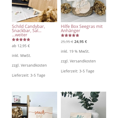
Schild Candybar,
Hilfe Box Seegras mit
Snackbar, Sal...
Anhänger
...weiter
Bewertet
Ursprünglicher
Aktueller
25,95
€
24,95
€
mit
Bewertet
ab
12,95
€
5.00
Preis
Preis
mit
von 5
inkl. 19 % MwSt.
5.00
von 5
war:
ist:
inkl. MwSt.
zzgl.
Versandkosten
25,95 €
24,95 €.
zzgl.
Versandkosten
Lieferzeit:
3-5 Tage
Lieferzeit:
3-5 Tage