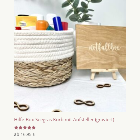
Hilfe-Box Seegras Korb mit Aufsteller (graviert)
Bewertet
ab
16,95
€
mit