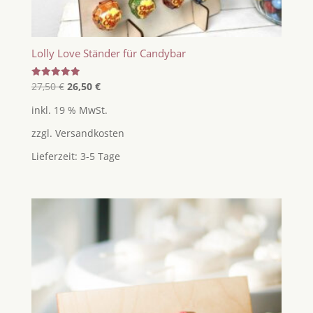
Lolly Love Ständer für Candybar
Ursprünglicher
Aktueller
Bewertet
27,50
€
26,50
€
mit
Preis
Preis
5.00
inkl. 19 % MwSt.
von 5
war:
ist:
zzgl.
Versandkosten
27,50 €
26,50 €.
Lieferzeit:
3-5 Tage