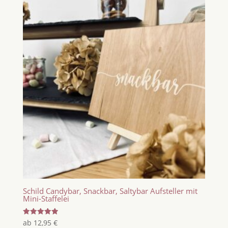
Schild Candybar, Snackbar, Saltybar Aufsteller mit
Mini-Staffelei
Bewertet
ab
12,95
€
mit