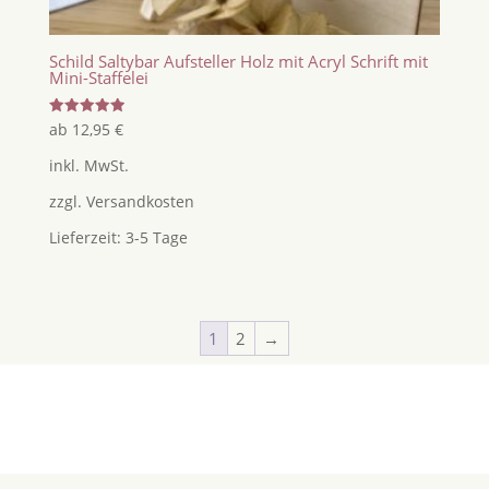
Schild Saltybar Aufsteller Holz mit Acryl Schrift mit
Mini-Staffelei
Bewertet
ab
12,95
€
mit
5.00
inkl. MwSt.
von 5
zzgl.
Versandkosten
Lieferzeit:
3-5 Tage
1
2
→