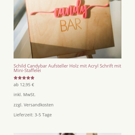
Schild Candybar Aufsteller Holz mit Acryl Schrift mit
Mini-Staffelei
Bewertet
ab
12,95
€
mit
5.00
inkl. MwSt.
von 5
zzgl.
Versandkosten
Lieferzeit:
3-5 Tage