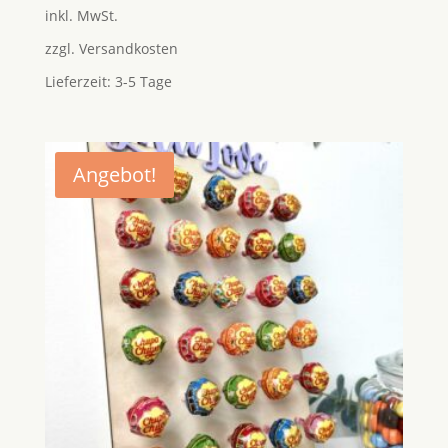
5.00
inkl. MwSt.
von 5
zzgl.
Versandkosten
Lieferzeit:
3-5 Tage
Angebot!