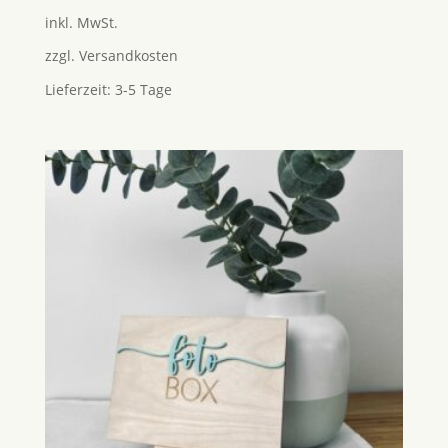
5.00
inkl. MwSt.
von 5
zzgl.
Versandkosten
Lieferzeit:
3-5 Tage