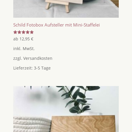
Schild Fotobox Aufsteller mit Mini-Staffelei
Bewertet
ab
12,95
€
mit
5.00
inkl. MwSt.
von 5
zzgl.
Versandkosten
Lieferzeit:
3-5 Tage