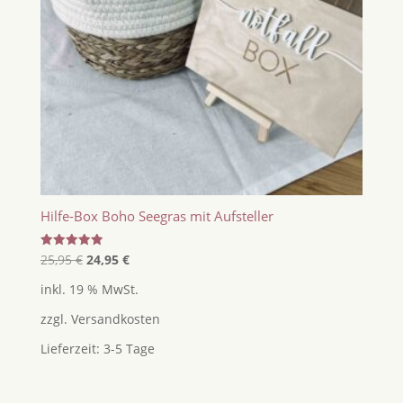
Hilfe-Box Boho Seegras mit Aufsteller
Ursprünglicher
Aktueller
Bewertet
25,95
€
24,95
€
mit
Preis
Preis
5.00
inkl. 19 % MwSt.
von 5
war:
ist:
zzgl.
Versandkosten
25,95 €
24,95 €.
Lieferzeit:
3-5 Tage