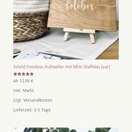
Schild Fotobox Aufsteller mit Mini-Staffelei (var)
Bewertet
ab
12,95
€
mit
5.00
inkl. MwSt.
von 5
zzgl.
Versandkosten
Lieferzeit:
3-5 Tage