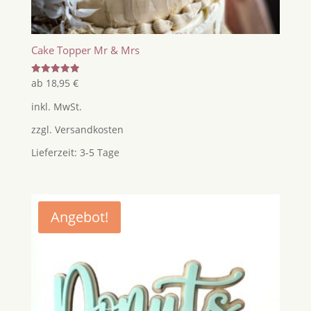
Cake Topper Mr & Mrs
Bewertet
ab
18,95
€
mit
5.00
inkl. MwSt.
von 5
zzgl.
Versandkosten
Lieferzeit:
3-5 Tage
Angebot!