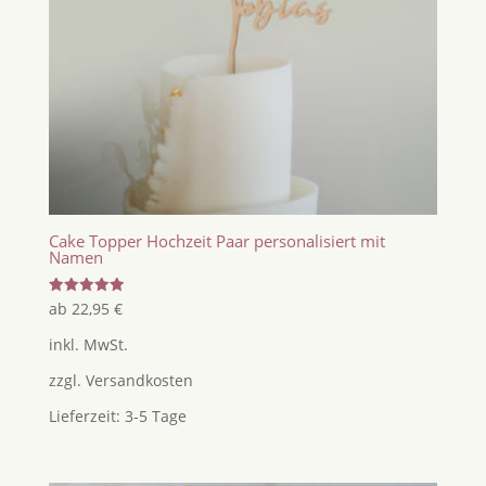
Cake Topper Hochzeit Paar personalisiert mit
Namen
Bewertet
ab
22,95
€
mit
5.00
inkl. MwSt.
von 5
zzgl.
Versandkosten
Lieferzeit:
3-5 Tage