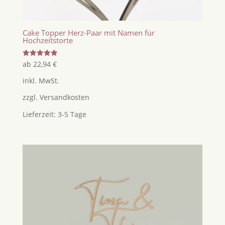
Cake Topper Herz-Paar mit Namen für
Hochzeitstorte
Bewertet
ab
22,94
€
mit
5.00
inkl. MwSt.
von 5
zzgl.
Versandkosten
Lieferzeit:
3-5 Tage