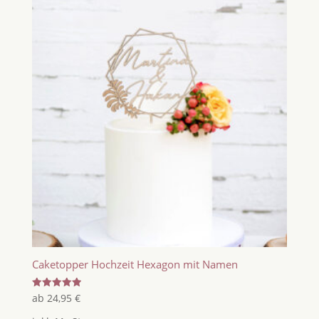
Caketopper Hochzeit Hexagon mit Namen
Bewertet
ab
24,95
€
mit
5.00