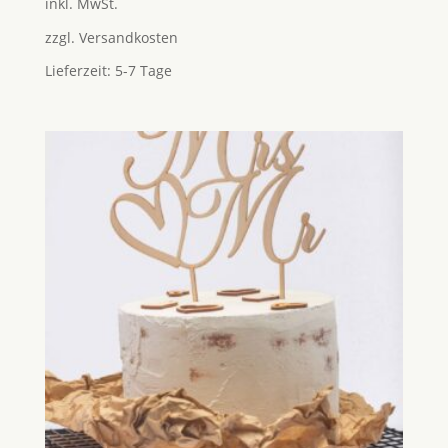
inkl. MwSt.
von 5
zzgl.
Versandkosten
Lieferzeit:
5-7 Tage