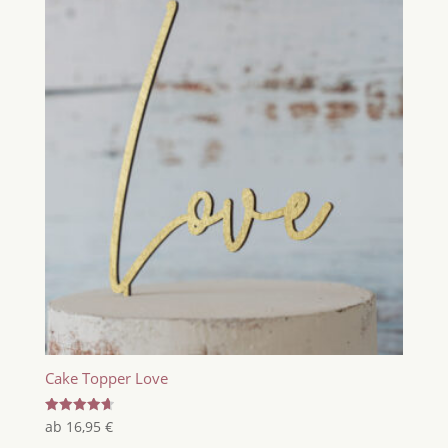
Cake Topper Love
Bewertet
ab
16,95
€
mit
4.67