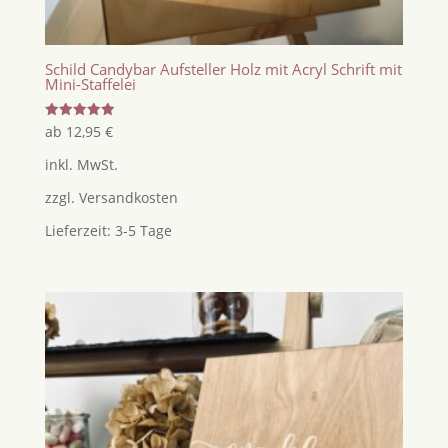
Schild Candybar Aufsteller Holz mit Acryl Schrift mit
Mini-Staffelei
Bewertet
ab
12,95
€
mit
5.00
inkl. MwSt.
von 5
zzgl.
Versandkosten
Lieferzeit:
3-5 Tage