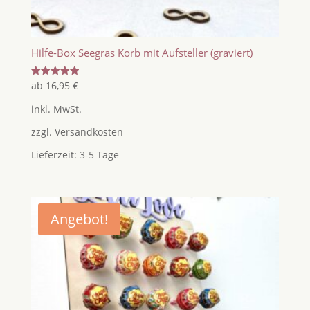
Hilfe-Box Seegras Korb mit Aufsteller (graviert)
Bewertet
ab
16,95
€
mit
5.00
inkl. MwSt.
von 5
zzgl.
Versandkosten
Lieferzeit:
3-5 Tage
Angebot!