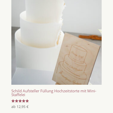
Schild Aufsteller Füllung Hochzeitstorte mit Mini-
Staffelei
Bewertet
ab
12,95
€
mit
5.00