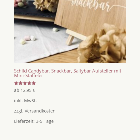
Schild Candybar, Snackbar, Saltybar Aufsteller mit
Mini-Staffelei
Bewertet
ab
12,95
€
mit
5.00
inkl. MwSt.
von 5
zzgl.
Versandkosten
Lieferzeit:
3-5 Tage