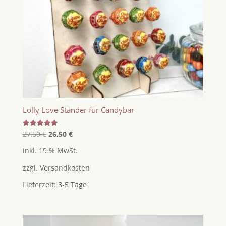
Lolly Love Ständer für Candybar
Ursprünglicher
Aktueller
Bewertet
27,50
€
26,50
€
mit
Preis
Preis
5.00
inkl. 19 % MwSt.
von 5
war:
ist:
zzgl.
Versandkosten
27,50 €
26,50 €.
Lieferzeit:
3-5 Tage