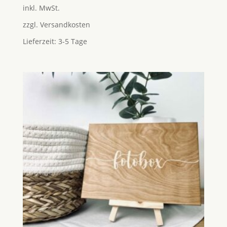
5.00
inkl. MwSt.
von 5
zzgl.
Versandkosten
Lieferzeit:
3-5 Tage