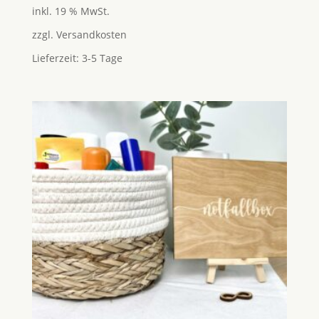
Preis
Preis
5.00
inkl. 19 % MwSt.
von 5
war:
ist:
zzgl.
Versandkosten
25,95 €
24,95 €.
Lieferzeit:
3-5 Tage