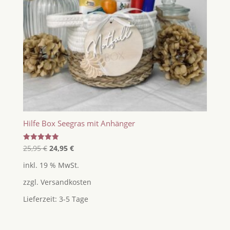
Hilfe Box Seegras mit Anhänger
Ursprünglicher
Aktueller
Bewertet
25,95
€
24,95
€
mit
Preis
Preis
5.00
inkl. 19 % MwSt.
von 5
war:
ist:
zzgl.
Versandkosten
25,95 €
24,95 €.
Lieferzeit:
3-5 Tage