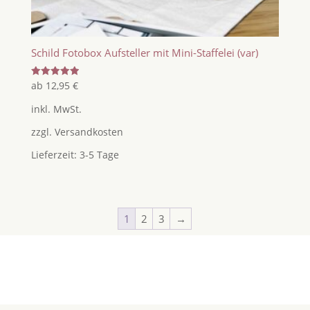
Schild Fotobox Aufsteller mit Mini-Staffelei (var)
Bewertet
ab
12,95
€
mit
5.00
inkl. MwSt.
von 5
zzgl.
Versandkosten
Lieferzeit:
3-5 Tage
1
2
3
→