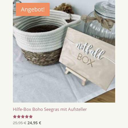
Angebot!
Hilfe-Box Boho Seegras mit Aufsteller
Ursprünglicher
Aktueller
Bewertet
25,95
€
24,95
€
mit