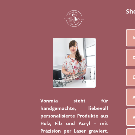
Sh
D
Ü
Vonmia steht für
handgemachte, liebevoll
personalisierte Produkte aus
V
Holz, Filz und Acryl – mit
Präzision per Laser graviert.