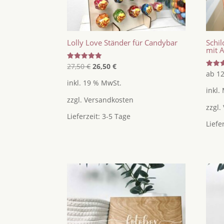
Lolly Love Ständer für Candybar
Schil
mit A
Ursprünglicher
Aktueller
Bewertet
27,50
€
26,50
€
mit
Bewer
ab
1
Preis
Preis
5.00
mit
inkl. 19 % MwSt.
von 5
5.00
war:
ist:
inkl.
von 5
zzgl.
Versandkosten
27,50 €
26,50 €.
zzgl.
Lieferzeit:
3-5 Tage
Liefe