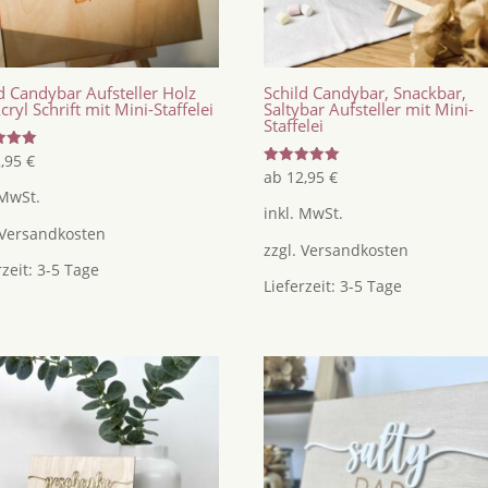
d Candybar Aufsteller Holz
Schild Candybar, Snackbar,
cryl Schrift mit Mini-Staffelei
Saltybar Aufsteller mit Mini-
Staffelei
tet
2,95
€
Bewertet
ab
12,95
€
mit
 MwSt.
5.00
inkl. MwSt.
von 5
Versandkosten
zzgl.
Versandkosten
rzeit:
3-5 Tage
Lieferzeit:
3-5 Tage