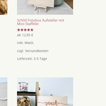
Schild Fotobox Aufsteller mit
Mini-Staffelei
Bewertet
ab
12,95
€
mit
5.00
inkl. MwSt.
von 5
zzgl.
Versandkosten
Lieferzeit:
3-5 Tage