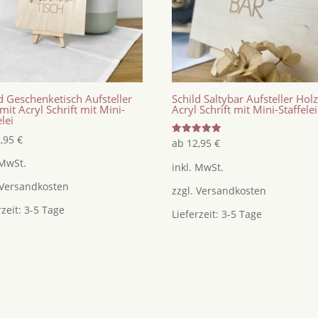
d Geschenketisch Aufsteller
Schild Saltybar Aufsteller Hol
mit Acryl Schrift mit Mini-
Acryl Schrift mit Mini-Staffelei
elei
2,95
€
Bewertet
ab
12,95
€
mit
5.00
 MwSt.
inkl. MwSt.
von 5
Versandkosten
zzgl.
Versandkosten
rzeit:
3-5 Tage
Lieferzeit:
3-5 Tage