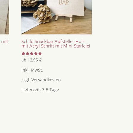
z mit
Schild Snackbar Aufsteller Holz
mit Acryl Schrift mit Mini-Staffelei
Bewertet
ab
12,95
€
mit
5.00
inkl. MwSt.
von 5
zzgl.
Versandkosten
Lieferzeit:
3-5 Tage