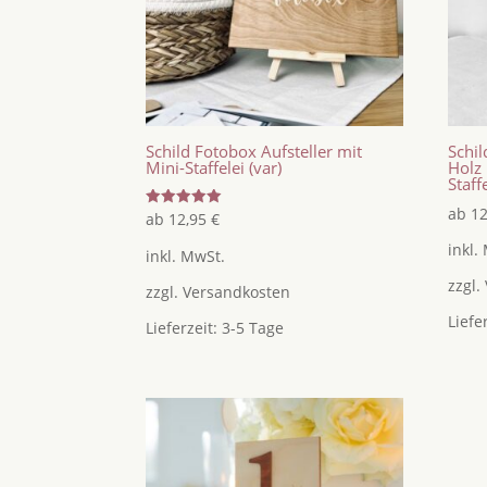
Schild Fotobox Aufsteller mit
Schil
Mini-Staffelei (var)
Holz 
Staff
ab
1
Bewertet
ab
12,95
€
mit
5.00
inkl.
inkl. MwSt.
von 5
zzgl.
zzgl.
Versandkosten
Liefe
Lieferzeit:
3-5 Tage