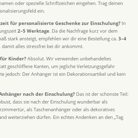
amen oder spezielle Schriftzeichen eingehen. Trag deinen
nalisierungsfeld ein.
erzeit für personalisierte Geschenke zur Einschulung?
In
gungszeit
2–5 Werktage
. Da die Nachfrage kurz vor dem
ß stark ansteigt, empfehlen wir dir eine Bestellung ca.
3–4
, damit alles stressfrei bei dir ankommt.
 für Kinder?
Absolut. Wir verwenden unbehandeltes
att geschliffene Kanten, um jegliche Verletzungsgefahr
te jedoch: Der Anhänger ist ein Dekorationsartikel und kein
 Anhänger nach der Einschulung?
Das ist der schönste Teil:
bust, dass sie nach der Einschulung wunderbar als
rzimmertür, als Taschenanhänger oder als dekoratives
and weiterziehen dürfen. Ein echtes Andenken an den „Tag