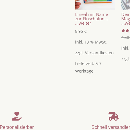
Menge
Lineal mit Name
Dein
zur Einschulun...
Magn
...weiter
...w
8,95
€
Bewer
4,5
mit
inkl. 19 % MwSt.
5.00
von 
inkl
zzgl.
Versandkosten
zzgl
Lieferzeit:
5-7
Werktage


Personalisierbar
Schnell versandfer