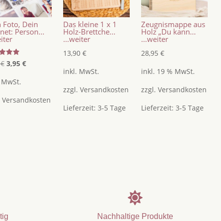
 Foto, Dein
Das kleine 1 x 1
Zeugnismappe aus
et: Person...
Holz-Brettche...
Holz „Du kann...
eiter
...weiter
...weiter
13,90
€
28,95
€
tet
Ursprünglicher
Aktueller
0
€
3,95
€
inkl. MwSt.
inkl. 19 % MwSt.
Preis
Preis
5
. MwSt.
war:
ist:
zzgl.
Versandkosten
zzgl.
Versandkosten
.
Versandkosten
4,50 €
3,95 €.
Lieferzeit:
3-5 Tage
Lieferzeit:
3-5 Tage

tig
Nachhaltige Produkte