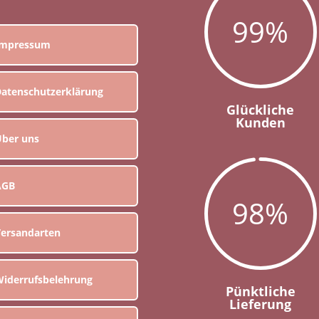
99
%
Impressum
atenschutzerklärung
Glückliche
Kunden
ber uns
AGB
98
%
ersandarten
iderrufsbelehrung
Pünktliche
Lieferung