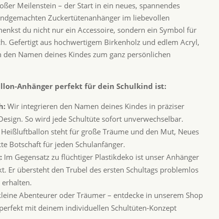
großer Meilenstein – der Start in ein neues, spannendes
andgemachten Zuckertütenanhänger im liebevollen
enkst du nicht nur ein Accessoire, sondern ein Symbol für
h. Gefertigt aus hochwertigem Birkenholz und edlem Acryl,
h den Namen deines Kindes zum ganz persönlichen
lon-Anhänger perfekt für dein Schulkind ist:
h:
Wir integrieren den Namen deines Kindes in präziser
 Design. So wird jede Schultüte sofort unverwechselbar.
Heißluftballon steht für große Träume und den Mut, Neues
te Botschaft für jeden Schulanfänger.
:
Im Gegensatz zu flüchtiger Plastikdeko ist unser Anhänger
t. Er übersteht den Trubel des ersten Schultags problemlos
 erhalten.
kleine Abenteurer oder Träumer – entdecke in unserem Shop
e perfekt mit deinem individuellen Schultüten-Konzept