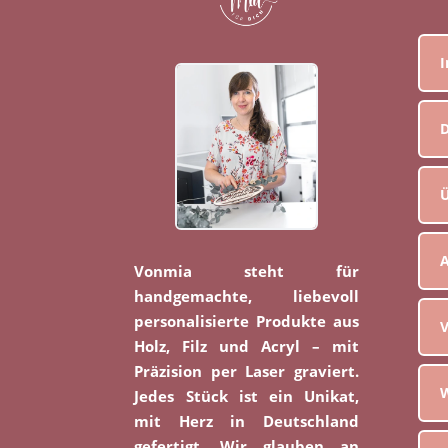
D
Ü
Vonmia steht für
handgemachte, liebevoll
personalisierte Produkte aus
V
Holz, Filz und Acryl – mit
Präzision per Laser graviert.
W
Jedes Stück ist ein Unikat,
mit Herz in Deutschland
gefertigt. Wir glauben an