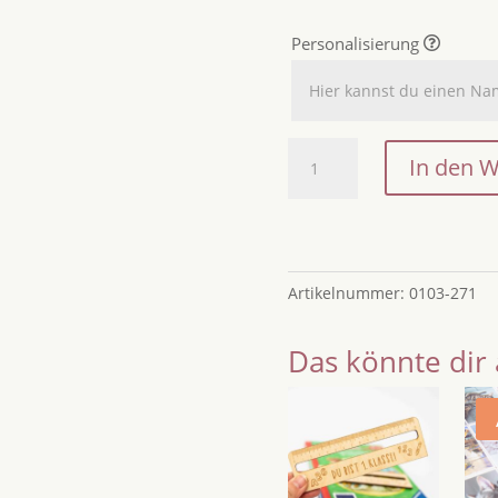
Personalisierung
Personalisierter
In den 
Heißluftballon
Zuckertütenanhänger
2026
aus
Holz
Artikelnummer:
0103-271
|
Handgemachtes
Das könnte dir 
Geschenk
zur
Einschulung
mit
Namen