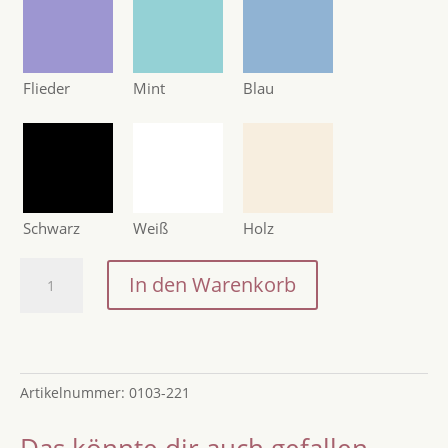
Flieder
Mint
Blau
Schwarz
Weiß
Holz
Geschenkanhänger
In den Warenkorb
Zuckertüte
/
Schulkind
2026
Artikelnummer:
0103-221
/
Zuckertütenanhänger
Das könnte dir auch gefallen …
zur