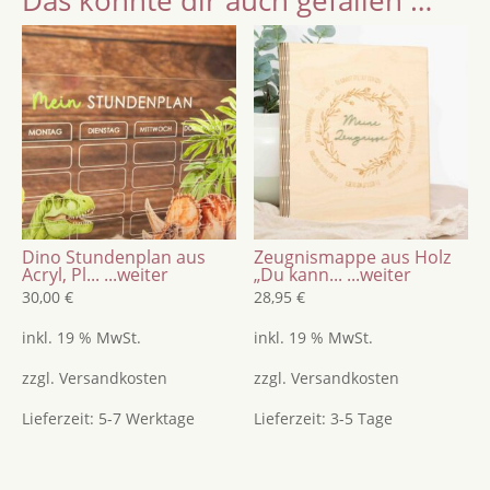
Einschulung
aus
Holz
/
verschiedene
Farben
Menge
Dino Stundenplan aus
Zeugnismappe aus Holz
Acryl, Pl...
...weiter
„Du kann...
...weiter
30,00
€
28,95
€
inkl. 19 % MwSt.
inkl. 19 % MwSt.
zzgl.
Versandkosten
zzgl.
Versandkosten
Lieferzeit:
5-7 Werktage
Lieferzeit:
3-5 Tage