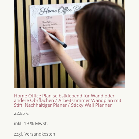
Home Office Plan selbstklebend für Wand oder
andere Obrflächen / Arbeitszimmer Wandplan mit
Stift, Nachhaltiger Planer / Sticky Wall Planner
22,95
€
inkl. 19 % MwSt.
zzgl.
Versandkosten