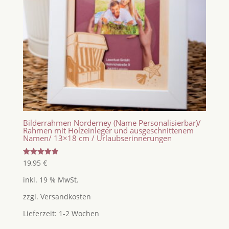
Bilderrahmen Norderney (Name Personalisierbar)/
Rahmen mit Holzeinleger und ausgeschnittenem
Namen/ 13×18 cm / Urlaubserinnerungen
Bewertet
19,95
€
mit
5.00
inkl. 19 % MwSt.
von 5
zzgl.
Versandkosten
Lieferzeit:
1-2 Wochen