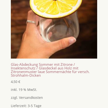
Glas-Abdeckung Sommer mit Zitrone /
Insektenschutz / Glasdeckel aus Holz mit
Zitronenmuster laue Sommernächte für versch.
Strohhalm-Dicken
4,50
€
inkl. 19 % MwSt.
zzgl.
Versandkosten
Lieferzeit:
3-5 Tage