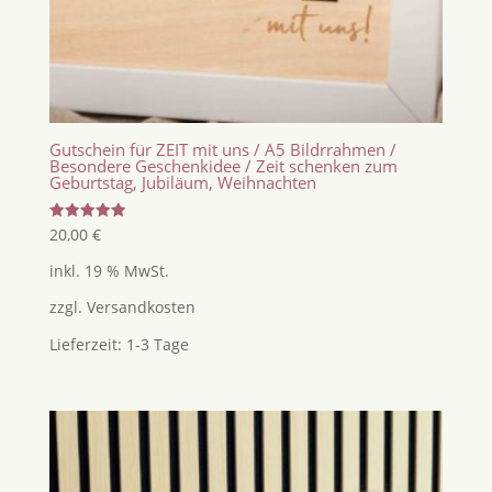
Gutschein für ZEIT mit uns / A5 Bildrrahmen /
Besondere Geschenkidee / Zeit schenken zum
Geburtstag, Jubiläum, Weihnachten
Bewertet
20,00
€
mit
5.00
inkl. 19 % MwSt.
von 5
zzgl.
Versandkosten
Lieferzeit:
1-3 Tage