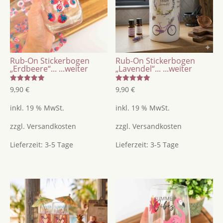
Keraflott
&
Glas
Menge
Rub-On Stickerbogen
Rub-On Stickerbogen
„Erdbeere“...
...weiter
„Lavendel“...
...weiter
Bewertet
Bewertet
9,90
€
9,90
€
mit
mit
5.00
5.00
von 5
von 5
inkl. 19 % MwSt.
inkl. 19 % MwSt.
zzgl.
Versandkosten
zzgl.
Versandkosten
Lieferzeit:
3-5 Tage
Lieferzeit:
3-5 Tage