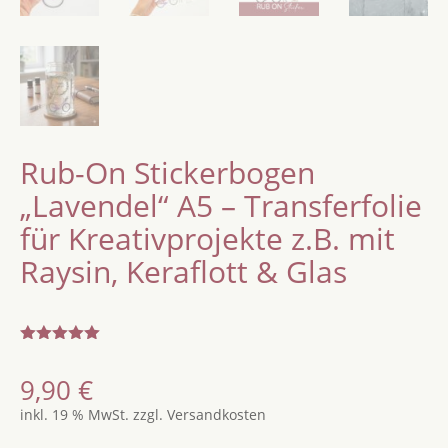
Rub-On Stickerbogen
„Lavendel“ A5 – Transferfolie
für Kreativprojekte z.B. mit
Raysin, Keraflott & Glas
Bewertet
mit
5.00
9,90
€
von 5,
basierend
inkl. 19 % MwSt.
zzgl.
Versandkosten
auf
Kundenbew
ertung