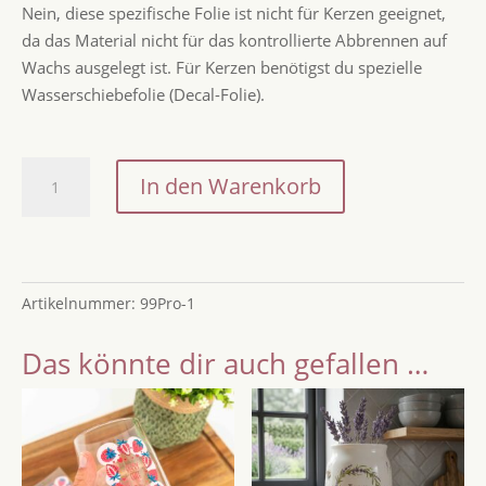
Nein, diese spezifische Folie ist nicht für Kerzen geeignet,
da das Material nicht für das kontrollierte Abbrennen auf
Wachs ausgelegt ist. Für Kerzen benötigst du spezielle
Wasserschiebefolie (Decal-Folie).
Rub-
In den Warenkorb
On
Stickerbogen
„Lavendel“
A5
Artikelnummer:
99Pro-1
–
Transferfolie
Das könnte dir auch gefallen …
für
Kreativprojekte
z.B.
mit
Raysin,