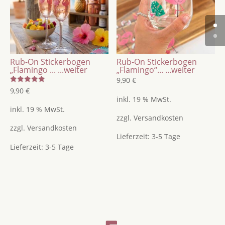
Rub-On Stickerbogen
Rub-On Stickerbogen
„Flamingo ...
...weiter
„Flamingo“...
...weiter
9,90
€
Bewertet
9,90
€
mit
inkl. 19 % MwSt.
5.00
von 5
inkl. 19 % MwSt.
zzgl.
Versandkosten
zzgl.
Versandkosten
Lieferzeit:
3-5 Tage
Lieferzeit:
3-5 Tage