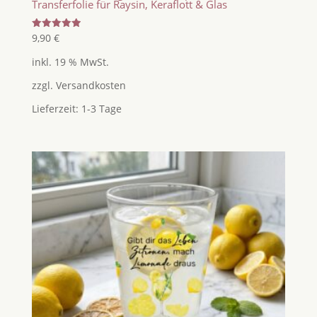
Transferfolie für Raysin, Keraflott & Glas
Bewertet
9,90
€
mit
5.00
inkl. 19 % MwSt.
von 5
zzgl.
Versandkosten
Lieferzeit:
1-3 Tage