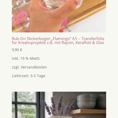
Rub-On Stickerbogen „Flamingo“ A5 – Transferfolie
für Kreativprojekte z.B. mit Raysin, Keraflott & Glas
9,90
€
inkl. 19 % MwSt.
zzgl.
Versandkosten
Lieferzeit:
3-5 Tage