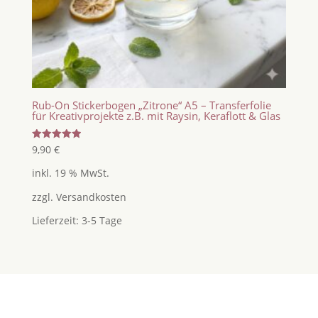
Rub-On Stickerbogen „Zitrone“ A5 – Transferfolie
für Kreativprojekte z.B. mit Raysin, Keraflott & Glas
Bewertet
9,90
€
mit
5.00
inkl. 19 % MwSt.
von 5
zzgl.
Versandkosten
Lieferzeit:
3-5 Tage