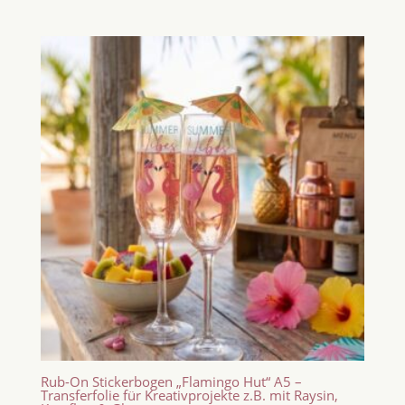
Rub-On Stickerbogen „Flamingo Hut“ A5 –
Transferfolie für Kreativprojekte z.B. mit Raysin,