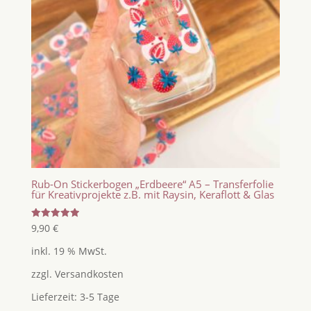
Rub-On Stickerbogen „Erdbeere“ A5 – Transferfolie
für Kreativprojekte z.B. mit Raysin, Keraflott & Glas
Bewertet
9,90
€
mit
5.00
inkl. 19 % MwSt.
von 5
zzgl.
Versandkosten
Lieferzeit:
3-5 Tage