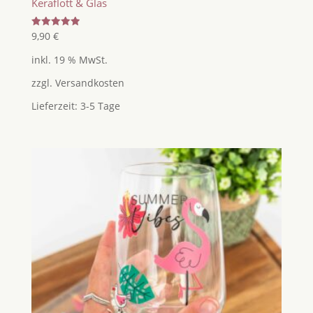
Keraflott & Glas
Bewertet
9,90
€
mit
5.00
inkl. 19 % MwSt.
von 5
zzgl.
Versandkosten
Lieferzeit:
3-5 Tage