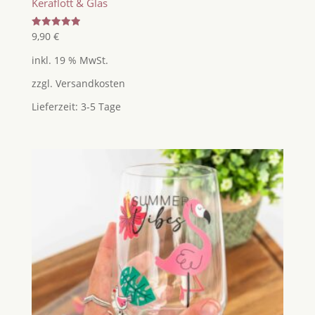
Keraflott & Glas
Bewertet
9,90
€
mit
5.00
inkl. 19 % MwSt.
von 5
zzgl.
Versandkosten
Lieferzeit:
3-5 Tage