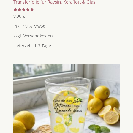
Transferfolie für Raysin, Keraflott & Glas
Bewertet
9,90
€
mit
5.00
inkl. 19 % MwSt.
von 5
zzgl.
Versandkosten
Lieferzeit:
1-3 Tage