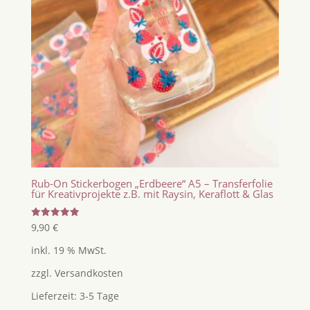
Rub-On Stickerbogen „Erdbeere“ A5 – Transferfolie
für Kreativprojekte z.B. mit Raysin, Keraflott & Glas
Bewertet
9,90
€
mit
5.00
inkl. 19 % MwSt.
von 5
zzgl.
Versandkosten
Lieferzeit:
3-5 Tage