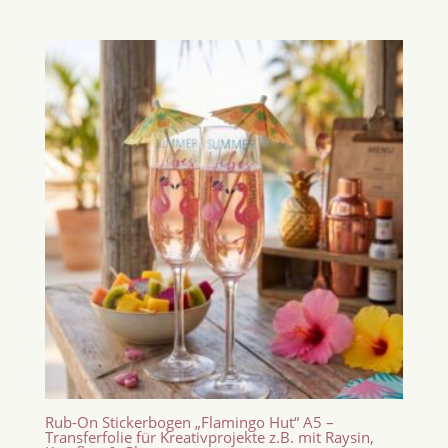
Rub-On Stickerbogen „Flamingo Hut“ A5 –
Transferfolie für Kreativprojekte z.B. mit Raysin,