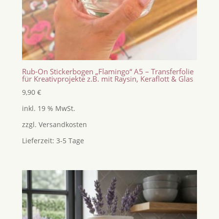
Rub-On Stickerbogen „Flamingo“ A5 – Transferfolie
für Kreativprojekte z.B. mit Raysin, Keraflott & Glas
9,90
€
inkl. 19 % MwSt.
zzgl.
Versandkosten
Lieferzeit:
3-5 Tage