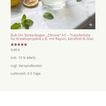
Rub-On Stickerbogen „Zitrone“ A5 – Transferfolie
für Kreativprojekte z.B. mit Raysin, Keraflott & Glas
Bewertet
9,90
€
mit
5.00
inkl. 19 % MwSt.
von 5
zzgl.
Versandkosten
Lieferzeit:
3-5 Tage