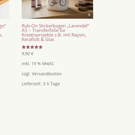
go“
Rub-On Stickerbogen „Lavendel“
A5 – Transferfolie für
n,
Kreativprojekte z.B. mit Raysin,
Keraflott & Glas
Bewertet
9,90
€
mit
5.00
inkl. 19 % MwSt.
von 5
zzgl.
Versandkosten
Lieferzeit:
3-5 Tage