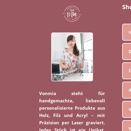
Sh
D
Ü
Vonmia steht für
handgemachte, liebevoll
personalisierte Produkte aus
V
Holz, Filz und Acryl – mit
Präzision per Laser graviert.
W
Jedes Stück ist ein Unikat,