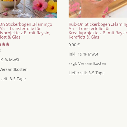
On Stickerbogen „Flamingo
Rub-On Stickerbogen „Flamin
A5 – Transferfolie für
A5 – Transferfolie für
ivprojekte z.B. mit Raysin,
Kreativprojekte z.B. mit Raysi
lott & Glas
Keraflott & Glas
9,90
€
tet
€
inkl. 19 % MwSt.
 19 % MwSt.
zzgl.
Versandkosten
Versandkosten
Lieferzeit:
3-5 Tage
rzeit:
3-5 Tage