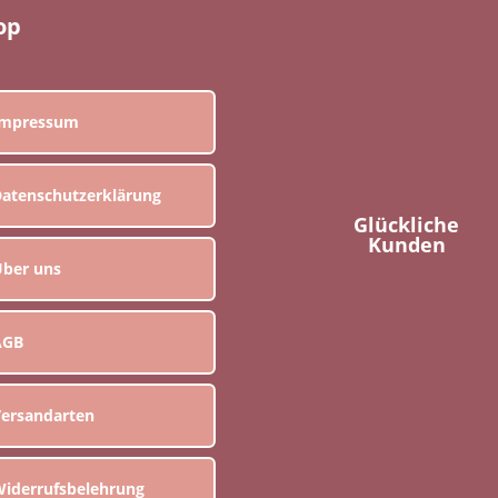
op
Impressum
atenschutzerklärung
Glückliche
Kunden
ber uns
AGB
ersandarten
iderrufsbelehrung