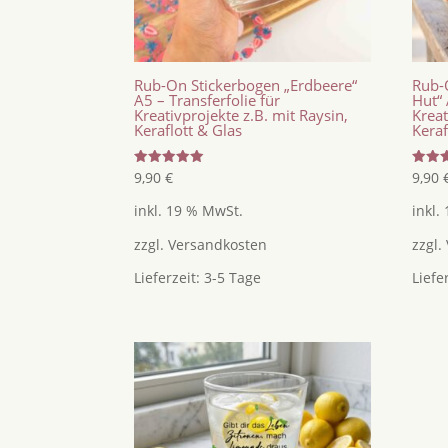
Rub-On Stickerbogen „Erdbeere“
Rub-
A5 – Transferfolie für
Hut“ 
Kreativprojekte z.B. mit Raysin,
Kreat
Keraflott & Glas
Keraf
Bewertet
Bewer
9,90
€
9,90
mit
mit
5.00
5.00
inkl. 19 % MwSt.
inkl.
von 5
von 5
zzgl.
Versandkosten
zzgl.
Lieferzeit:
3-5 Tage
Liefe