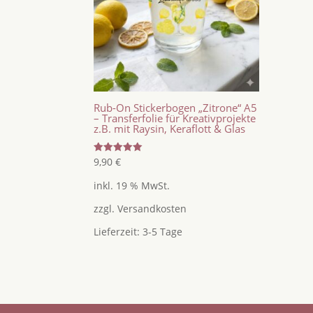
Rub-On Stickerbogen „Zitrone“ A5
– Transferfolie für Kreativprojekte
z.B. mit Raysin, Keraflott & Glas
Bewertet
9,90
€
mit
5.00
inkl. 19 % MwSt.
von 5
zzgl.
Versandkosten
Lieferzeit:
3-5 Tage