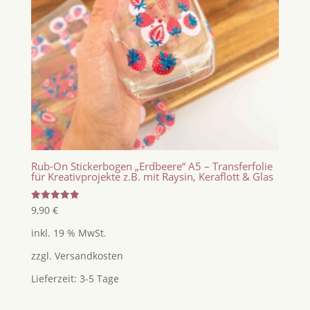
Rub-On Stickerbogen „Erdbeere“ A5 – Transferfolie
für Kreativprojekte z.B. mit Raysin, Keraflott & Glas
Bewertet
9,90
€
mit
5.00
inkl. 19 % MwSt.
von 5
zzgl.
Versandkosten
Lieferzeit:
3-5 Tage