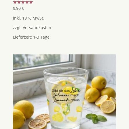
Bewertet
9,90
€
mit
5.00
inkl. 19 % MwSt.
von 5
zzgl.
Versandkosten
Lieferzeit:
1-3 Tage