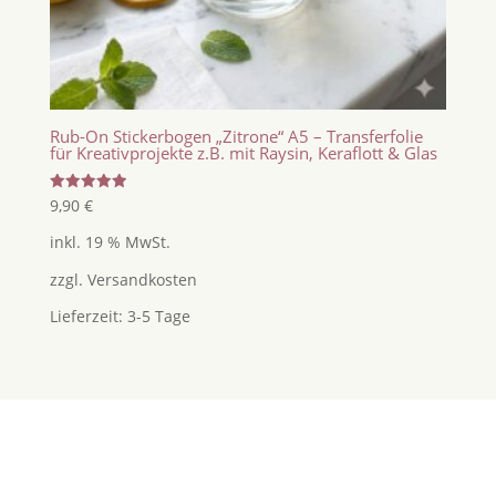
Rub-On Stickerbogen „Zitrone“ A5 – Transferfolie
für Kreativprojekte z.B. mit Raysin, Keraflott & Glas
Bewertet
9,90
€
mit
5.00
inkl. 19 % MwSt.
von 5
zzgl.
Versandkosten
Lieferzeit:
3-5 Tage