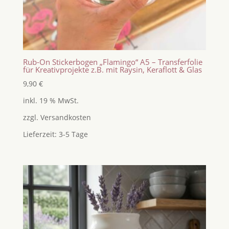
Rub-On Stickerbogen „Flamingo“ A5 – Transferfolie
für Kreativprojekte z.B. mit Raysin, Keraflott & Glas
9,90
€
inkl. 19 % MwSt.
zzgl.
Versandkosten
Lieferzeit:
3-5 Tage