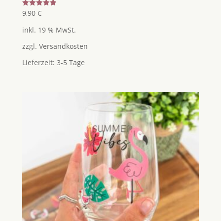
Bewertet
9,90
€
mit
5.00
inkl. 19 % MwSt.
von 5
zzgl.
Versandkosten
Lieferzeit:
3-5 Tage