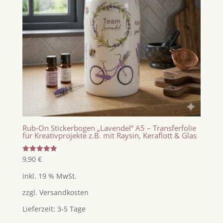
Rub-On Stickerbogen „Lavendel“ A5 – Transferfolie
für Kreativprojekte z.B. mit Raysin, Keraflott & Glas
Bewertet
9,90
€
mit
5.00
inkl. 19 % MwSt.
von 5
zzgl.
Versandkosten
Lieferzeit:
3-5 Tage