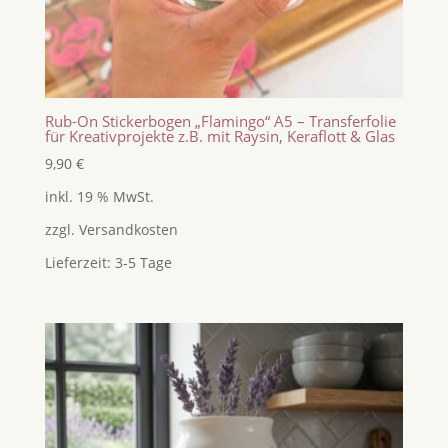
Rub-On Stickerbogen „Flamingo“ A5 – Transferfolie
für Kreativprojekte z.B. mit Raysin, Keraflott & Glas
9,90
€
inkl. 19 % MwSt.
zzgl.
Versandkosten
Lieferzeit:
3-5 Tage