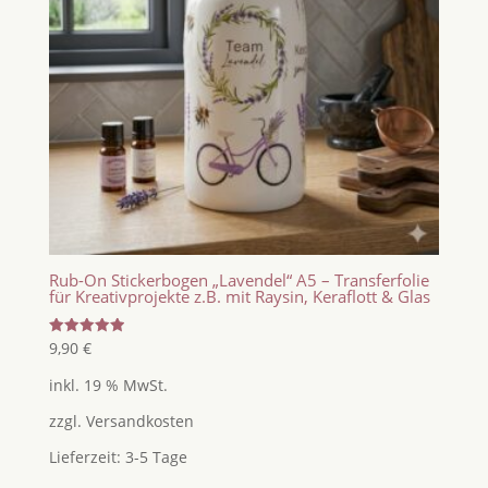
Rub-On Stickerbogen „Lavendel“ A5 – Transferfolie
für Kreativprojekte z.B. mit Raysin, Keraflott & Glas
Bewertet
9,90
€
mit
5.00
inkl. 19 % MwSt.
von 5
zzgl.
Versandkosten
Lieferzeit:
3-5 Tage