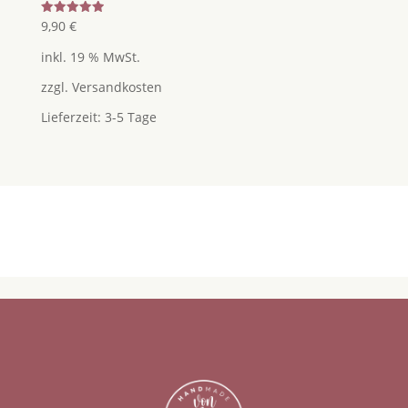
Bewertet
9,90
€
mit
5.00
inkl. 19 % MwSt.
von 5
zzgl.
Versandkosten
Lieferzeit:
3-5 Tage