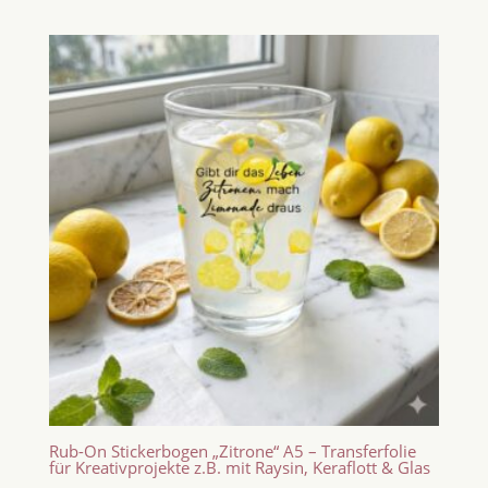
Rub-On Stickerbogen „Zitrone“ A5 – Transferfolie
für Kreativprojekte z.B. mit Raysin, Keraflott & Glas