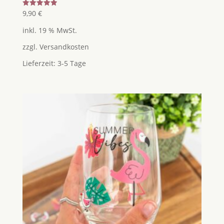
Bewertet
9,90
€
mit
5.00
inkl. 19 % MwSt.
von 5
zzgl.
Versandkosten
Lieferzeit:
3-5 Tage