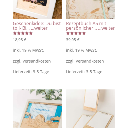
Geschenkidee: Du bist
Rezeptbuch A5 mit
toll- Bi...
...weiter
persönlicher...
...weiter
Bewertet
Bewertet
18,95
€
39,95
€
mit
mit
5.00
5.00
von 5
von 5
inkl. 19 % MwSt.
inkl. 19 % MwSt.
zzgl.
Versandkosten
zzgl.
Versandkosten
Lieferzeit:
3-5 Tage
Lieferzeit:
3-5 Tage