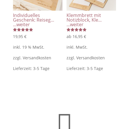
Individuelles
Klemmbrett mit
Geschenk: Reiseg...
Notizblock, Kle...
...weiter
...weiter
Bewertet
Bewertet
19,95
€
ab
16,95
€
mit
mit
5.00
5.00
von 5
von 5
inkl. 19 % MwSt.
inkl. MwSt.
zzgl.
Versandkosten
zzgl.
Versandkosten
Lieferzeit:
3-5 Tage
Lieferzeit:
3-5 Tage
