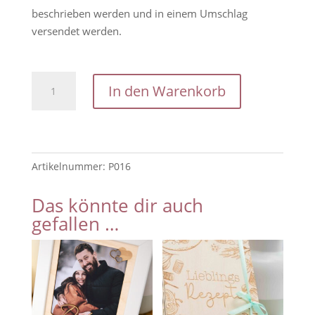
beschrieben werden und in einem Umschlag
versendet werden.
Postkarte
In den Warenkorb
-
Ein
Tag
ohne
Artikelnummer:
P016
Schokolade
ist
Das könnte dir auch
ein
gefallen …
verlorener
Tag
Menge