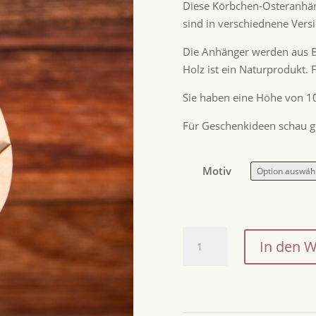
Diese Körbchen-Osteranhäng
sind in verschiednene Ver
Die Anhänger werden aus Bi
Holz ist ein Naturprodukt. 
Sie haben eine Höhe von 1
Für Geschenkideen schau g
Motiv
Osterkörbchen-
In den 
Anhänger
/
Osternest
für