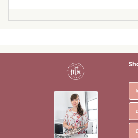
Sh
D
Ü