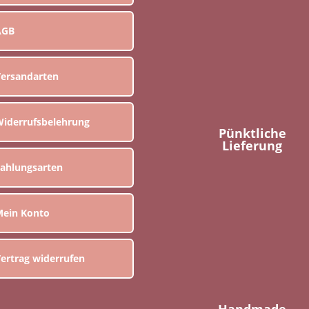
AGB
ersandarten
iderrufsbelehrung
Pünktliche
Lieferung
ahlungsarten
ein Konto
ertrag widerrufen
Handmade