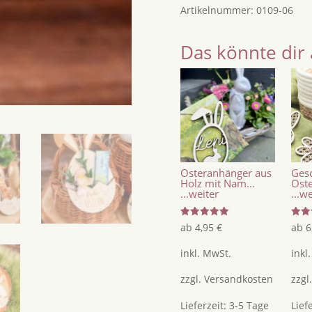
Kinder
Artikelnummer:
0109-06
mit
Osteranhänger
Das könnte dir 
personalisiert
mit
weißem
Acryl
/
Namensanhänger
Menge
Osteranhänger aus
Ges
Holz mit Nam...
Oste
...weiter
...w
Bewertet
Bewer
ab
4,95
€
ab
6
mit
mit
5.00
5.00
von 5
von 
inkl. MwSt.
inkl
zzgl.
Versandkosten
zzgl
Lieferzeit:
3-5 Tage
Lief