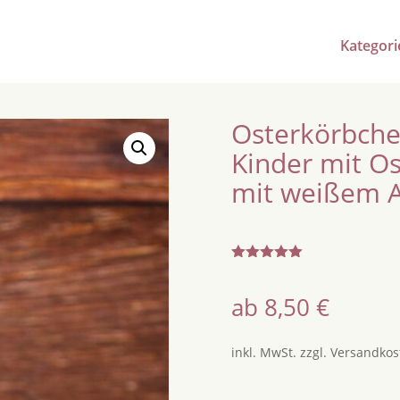
Kategori
Osterkörbche
Kinder mit Os
mit weißem 
Bewertet
mit
5.00
von 5,
ab
8,50
€
basierend
auf
Kundenbew
ertung
inkl. MwSt.
zzgl.
Versandkos