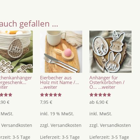
auch gefallen …
chenkanhänger
Eierbecher aus
Anhänger für
rgeschenk...
Holz mit Name /...
Osterkörbchen /
eiter
...weiter
O...
...weiter
tet
Bewertet
Bewertet
,90
€
7,95
€
ab
6,90
€
mit
mit
5.00
5.00
5
von 5
von 5
. MwSt.
inkl. 19 % MwSt.
inkl. MwSt.
.
Versandkosten
zzgl.
Versandkosten
zzgl.
Versandkosten
erzeit:
3-5 Tage
Lieferzeit:
3-5 Tage
Lieferzeit:
3-5 Tage