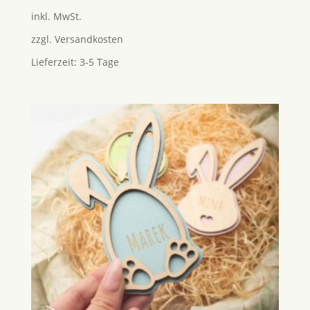
5.00
inkl. MwSt.
von 5
zzgl.
Versandkosten
Lieferzeit:
3-5 Tage