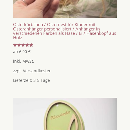
Osterkörbchen / Osternest für Kinder mit
Osteranhänger personalisiert / Anhänger in
verschiedenen Farben als Hase / Ei / Hasenkopf aus
Holz
Bewertet
ab
6,90
€
mit
5.00
inkl. MwSt.
von 5
zzgl.
Versandkosten
Lieferzeit:
3-5 Tage