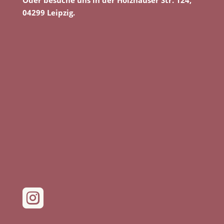
Oder besuche uns in der Holzhäuser Str. 124,
04299 Leipzig.
