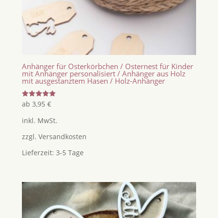
Anhänger für Osterkörbchen / Osternest für Kinder
mit Anhänger personalisiert / Anhänger aus Holz
mit ausgestanztem Hasen / Holz-Anhänger
Bewertet
ab
3,95
€
mit
5.00
inkl. MwSt.
von 5
zzgl.
Versandkosten
Lieferzeit:
3-5 Tage