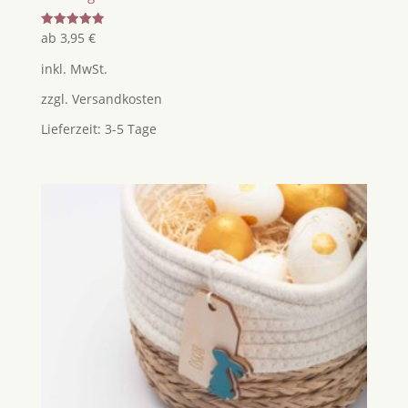
Bewertet
ab
3,95
€
mit
5.00
inkl. MwSt.
von 5
zzgl.
Versandkosten
Lieferzeit:
3-5 Tage