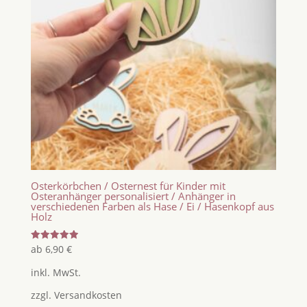
Osterkörbchen / Osternest für Kinder mit
Osteranhänger personalisiert / Anhänger in
verschiedenen Farben als Hase / Ei / Hasenkopf aus
Holz
Bewertet
ab
6,90
€
mit
5.00
inkl. MwSt.
von 5
zzgl.
Versandkosten