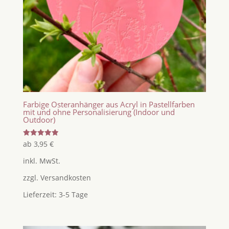
Farbige Osteranhänger aus Acryl in Pastellfarben
mit und ohne Personalisierung (Indoor und
Outdoor)
Bewertet
ab
3,95
€
mit
5.00
inkl. MwSt.
von 5
zzgl.
Versandkosten
Lieferzeit:
3-5 Tage