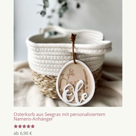
Osterkorb aus Seegras mit personalisiertem
Namens-Anhänger
Bewertet
ab
6,90
€
mit