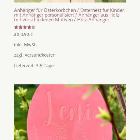
Anhänger für Osterkörbchen / Osternest für Kinder
mit Anhänger personalisiert / Anhänger aus Holz
mit verschiedenen Motiven / Holz-Anhänger
Bewertet
ab
3,90
€
mit
4.50
inkl. MwSt.
von 5
zzgl.
Versandkosten
Lieferzeit:
3-5 Tage