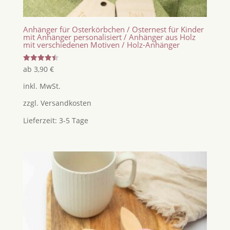
Anhänger für Osterkörbchen / Osternest für Kinder
mit Anhänger personalisiert / Anhänger aus Holz
mit verschiedenen Motiven / Holz-Anhänger
Bewertet
ab
3,90
€
mit
4.50
inkl. MwSt.
von 5
zzgl.
Versandkosten
Lieferzeit:
3-5 Tage