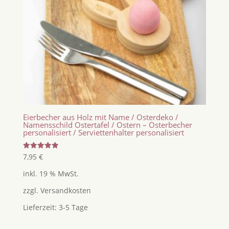
Eierbecher aus Holz mit Name / Osterdeko /
Namensschild Ostertafel / Ostern – Osterbecher
personalisiert / Serviettenhalter personalisiert
Bewertet
7,95
€
mit
5.00
inkl. 19 % MwSt.
von 5
zzgl.
Versandkosten
Lieferzeit:
3-5 Tage