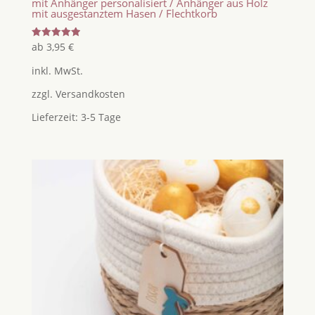
mit Anhänger personalisiert / Anhänger aus Holz
mit ausgestanztem Hasen / Flechtkorb
Bewertet
ab
3,95
€
mit
5.00
inkl. MwSt.
von 5
zzgl.
Versandkosten
Lieferzeit:
3-5 Tage