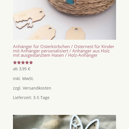
Anhänger für Osterkörbchen / Osternest für Kinder
mit Anhänger personalisiert / Anhänger aus Holz
mit ausgestanztem Hasen / Holz-Anhänger
Bewertet
ab
3,95
€
mit
5.00
inkl. MwSt.
von 5
zzgl.
Versandkosten
Lieferzeit:
3-5 Tage