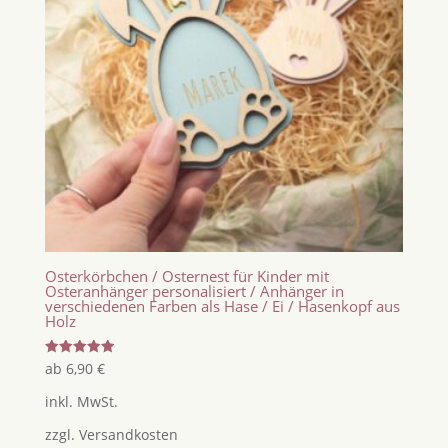
Osterkörbchen / Osternest für Kinder mit
Osteranhänger personalisiert / Anhänger in
verschiedenen Farben als Hase / Ei / Hasenkopf aus
Holz
Bewertet
ab
6,90
€
mit
5.00
inkl. MwSt.
von 5
zzgl.
Versandkosten