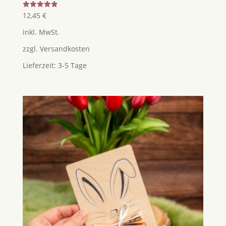
Bewertet
12,45
€
mit
5.00
inkl. MwSt.
von 5
zzgl.
Versandkosten
Lieferzeit:
3-5 Tage