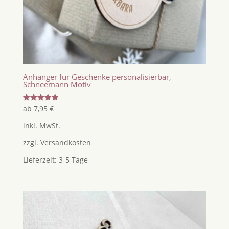
Anhänger für Geschenke personalisierbar,
Schneemann Motiv
Bewertet
ab
7,95
€
mit
4.92
inkl. MwSt.
von 5
zzgl.
Versandkosten
Lieferzeit:
3-5 Tage