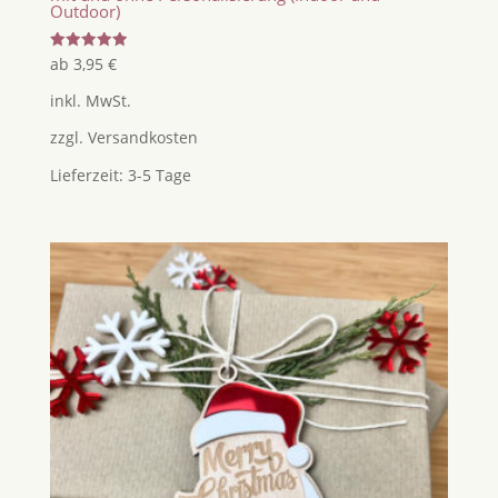
Outdoor)
Bewertet
ab
3,95
€
mit
5.00
inkl. MwSt.
von 5
zzgl.
Versandkosten
Lieferzeit:
3-5 Tage