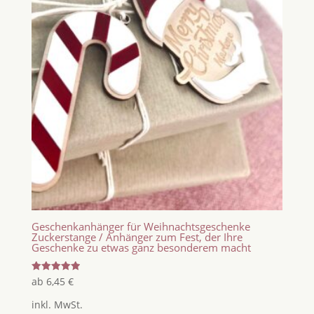
Geschenkanhänger für Weihnachtsgeschenke
Zuckerstange / Anhänger zum Fest, der Ihre
Geschenke zu etwas ganz besonderem macht
Bewertet
ab
6,45
€
mit
5.00
inkl. MwSt.
von 5