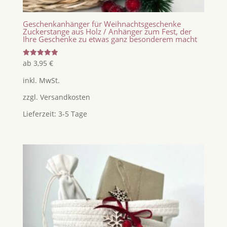
Geschenkanhänger für Weihnachtsgeschenke
Zuckerstange aus Holz / Anhänger zum Fest, der
Ihre Geschenke zu etwas ganz besonderem macht
Bewertet
ab
3,95
€
mit
5.00
inkl. MwSt.
von 5
zzgl.
Versandkosten
Lieferzeit:
3-5 Tage