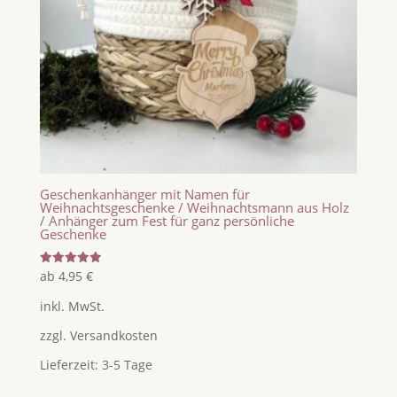
Geschenkanhänger mit Namen für
Weihnachtsgeschenke / Weihnachtsmann aus Holz
/ Anhänger zum Fest für ganz persönliche
Geschenke
Bewertet
ab
4,95
€
mit
5.00
inkl. MwSt.
von 5
zzgl.
Versandkosten
Lieferzeit:
3-5 Tage