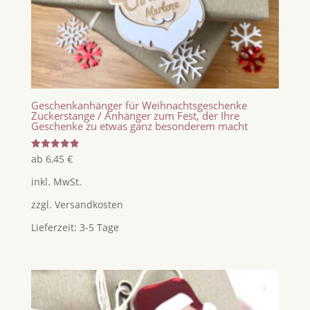
Geschenkanhänger für Weihnachtsgeschenke
Zuckerstange / Anhänger zum Fest, der Ihre
Geschenke zu etwas ganz besonderem macht
Bewertet
ab
6,45
€
mit
4.90
inkl. MwSt.
von 5
zzgl.
Versandkosten
Lieferzeit:
3-5 Tage