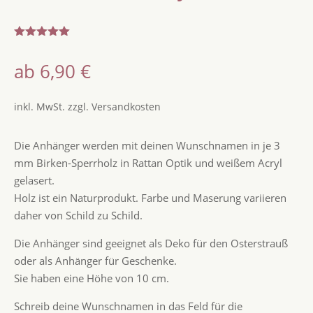
Bewertet
mit
5.00
ab
6,90
€
von 5,
basierend
auf
Kundenbew
inkl. MwSt.
zzgl.
Versandkosten
ertungen
Die Anhänger werden mit deinen Wunschnamen in je 3
mm Birken-Sperrholz in Rattan Optik und weißem Acryl
gelasert.
Holz ist ein Naturprodukt. Farbe und Maserung variieren
daher von Schild zu Schild.
Die Anhänger sind geeignet als Deko für den Osterstrauß
oder als Anhänger für Geschenke.
Sie haben eine Höhe von 10 cm.
Schreib deine Wunschnamen in das Feld für die