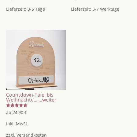
Lieferzeit:
3-5 Tage
Lieferzeit:
5-7 Werktage
Countdown-Tafel bis
Weihnachte...
...weiter
Bewertet
ab
24,90
€
mit
5.00
von 5
inkl. MwSt.
zzgl.
Versandkosten