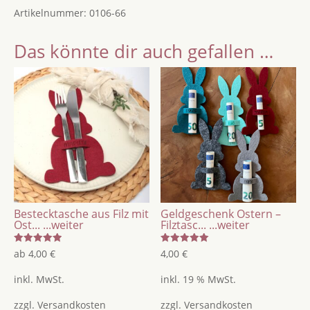
Artikelnummer:
0106-66
als
Hase
Das könnte dir auch gefallen …
oder
Ei
/
Anhänger
Ostern
für
Osternest
Rattan
aus
Holz
Bestecktasche aus Filz mit
Geldgeschenk Ostern –
und
Ost...
...weiter
Filztasc...
...weiter
Acryl
Bewertet
Bewertet
ab
4,00
€
4,00
€
Menge
mit
mit
5.00
5.00
von 5
von 5
inkl. MwSt.
inkl. 19 % MwSt.
zzgl.
Versandkosten
zzgl.
Versandkosten