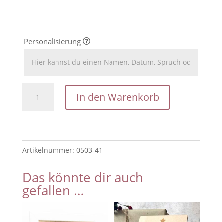
Personalisierung
Leipzig
In den Warenkorb
Schwibbogen
Skyline
/
Teelichthalter
Artikelnummer:
0503-41
Leipzig
mit
Das könnte dir auch
Stadt
gefallen …
Sillhouette
/
Leipzig