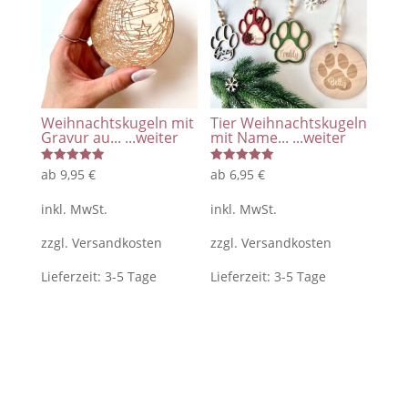
Weihnachtskugeln mit
Tier Weihnachtskugeln
Gravur au...
...weiter
mit Name...
...weiter
Bewertet
Bewertet
ab
9,95
€
ab
6,95
€
mit
mit
5.00
5.00
von 5
von 5
inkl. MwSt.
inkl. MwSt.
zzgl.
Versandkosten
zzgl.
Versandkosten
Lieferzeit:
3-5 Tage
Lieferzeit:
3-5 Tage