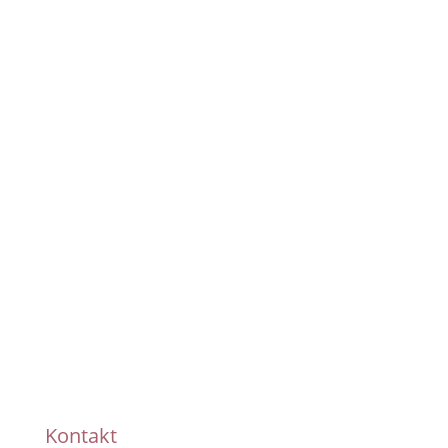
Pünktliche Lieferung
Handmade
Kontakt