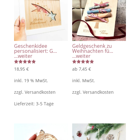
Lichtleiste
/
Leipzig
Liebhaber
/
andere
Geschenkidee
Geldgeschenk zu
Stadt
personalisiert: G...
Weihnachten fü...
...weiter
...weiter
möglich
Menge
Bewertet
Bewertet
18,95
€
ab
7,45
€
mit
mit
5.00
5.00
von 5
von 5
inkl. 19 % MwSt.
inkl. MwSt.
zzgl.
Versandkosten
zzgl.
Versandkosten
Lieferzeit:
3-5 Tage