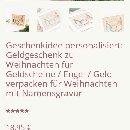
Geschenkidee personalisiert:
Geldgeschenk zu
Weihnachten für
Geldscheine / Engel / Geld
verpacken für Weihnachten
mit Namensgravur
Bewertet
mit
5.00
18,95
€
von 5,
basierend