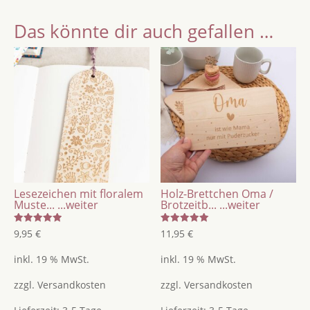
Geldscheine
Das könnte dir auch gefallen …
/
Engel
/
Geld
verpacken
für
Weihnachten
mit
Namensgravur
Menge
Lesezeichen mit floralem
Holz-Brettchen Oma /
Muste...
...weiter
Brotzeitb...
...weiter
Bewertet
Bewertet
9,95
€
11,95
€
mit
mit
5.00
5.00
von 5
von 5
inkl. 19 % MwSt.
inkl. 19 % MwSt.
zzgl.
Versandkosten
zzgl.
Versandkosten