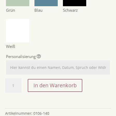
Grün
Blau
Schwarz
Weiß
Personalisierung
Geschenkidee
In den Warenkorb
personalisiert:
Geldgeschenk
zu
Weihnachten
Artikelnummer:
0106-140
für