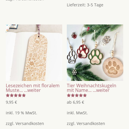
Lieferzeit:
3-5 Tage
Lesezeichen mit floralem
Tier Weihnachtskugeln
Muste...
...weiter
mit Name...
...weiter
Bewertet
Bewertet
9,95
€
ab
6,95
€
mit
mit
5.00
5.00
von 5
von 5
inkl. 19 % MwSt.
inkl. MwSt.
zzgl.
Versandkosten
zzgl.
Versandkosten