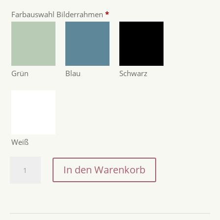
Farbauswahl Bilderrahmen
*
Grün
Blau
Schwarz
Weiß
Geschenkidee
In den Warenkorb
personalisiert:
Geldgeschenk
zu
Weihnachten