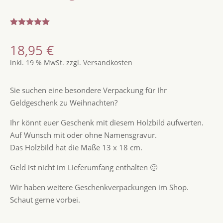
Bewertet
mit
5.00
18,95
€
von 5,
basierend
inkl. 19 % MwSt.
zzgl.
Versandkosten
auf
Kundenbew
ertungen
Sie suchen eine besondere Verpackung für Ihr
Geldgeschenk zu Weihnachten?
Ihr könnt euer Geschenk mit diesem Holzbild aufwerten.
Auf Wunsch mit oder ohne Namensgravur.
Das Holzbild hat die Maße 13 x 18 cm.
Geld ist nicht im Lieferumfang enthalten 🙂
Wir haben weitere Geschenkverpackungen im Shop.
Schaut gerne vorbei.