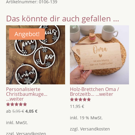
Artikelnummer:
0106-139
für
Geldscheine,
Das könnte dir auch gefallen …
Geld
verpacken
für
Angebot!
Weihnachten
mit
Namensgravur
Menge
Personalisierte
Holz-Brettchen Oma /
Christbaumkuge...
Brotzeitb...
...weiter
...weiter
Bewertet
11,95
€
mit
Bewertet
Ursprünglicher
Aktueller
ab
5,95
€
4,05
€
5.00
mit
von 5
inkl. 19 % MwSt.
5.00
Preis
Preis
von 5
inkl. MwSt.
war:
ist:
zzgl.
Versandkosten
zzgl.
Versandkosten
5,95 €
4,05 €.