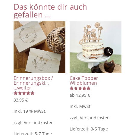
Das könnte dir auch
Zahlen
gefallen …
/
Geburtstagsbrett
-
Happy
Birthday
/
Blumenwiese
Menge
Erinnerungsbox /
Cake Topper
Erinnerungski...
Wildblumen
...weiter
Bewertet
ab
12,95
€
mit
Bewertet
33,95
€
5.00
mit
von 5
inkl. MwSt.
5.00
von 5
inkl. 19 % MwSt.
zzgl.
Versandkosten
zzgl.
Versandkosten
Lieferzeit:
3-5 Tage
Lieferzeit:
5-7 Tage