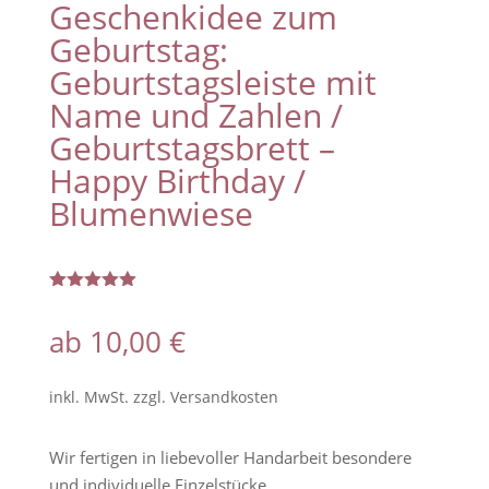
Geschenkidee zum
Geburtstag:
Geburtstagsleiste mit
Name und Zahlen /
Geburtstagsbrett –
Happy Birthday /
Blumenwiese
Bewertet
mit
5.00
ab
10,00
€
von 5,
basierend
auf
Kundenbew
inkl. MwSt.
zzgl.
Versandkosten
ertung
Wir fertigen in liebevoller Handarbeit besondere
und individuelle Einzelstücke.