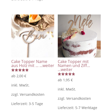
Cake Topper Name
Cake Topper mit
aus Holz mit ...
...weiter
Namen und Ziff...
...weiter
Bewertet
ab
2,00
€
mit
Bewertet
ab
1,95
€
5.00
mit
von 5
inkl. MwSt.
4.83
von 5
inkl. MwSt.
zzgl.
Versandkosten
zzgl.
Versandkosten
Lieferzeit:
3-5 Tage
Lieferzeit:
5-7 Werktage