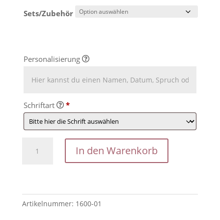
Sets/Zubehör
Personalisierung
Schriftart
*
Geschenkidee
In den Warenkorb
zum
Geburtstag:
Geburtstagsleiste
mit
Artikelnummer:
1600-01
Name
und