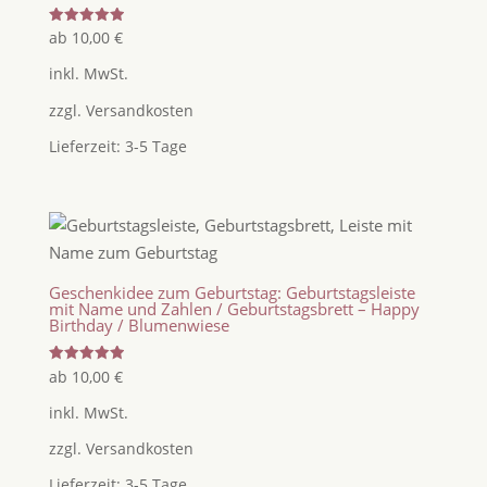
Bewertet
ab
10,00
€
mit
5.00
inkl. MwSt.
von 5
zzgl.
Versandkosten
Lieferzeit:
3-5 Tage
Geschenkidee zum Geburtstag: Geburtstagsleiste
mit Name und Zahlen / Geburtstagsbrett – Happy
Birthday / Blumenwiese
Bewertet
ab
10,00
€
mit
5.00
inkl. MwSt.
von 5
zzgl.
Versandkosten
Lieferzeit:
3-5 Tage