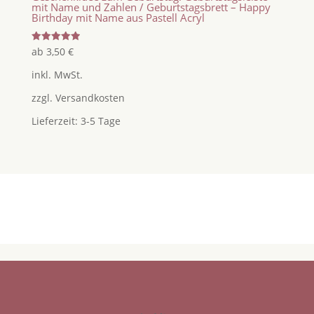
mit Name und Zahlen / Geburtstagsbrett – Happy
Birthday mit Name aus Pastell Acryl
Bewertet
ab
3,50
€
mit
5.00
inkl. MwSt.
von 5
zzgl.
Versandkosten
Lieferzeit:
3-5 Tage