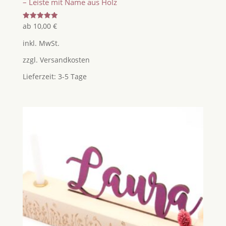
– Leiste mit Name aus Holz
Bewertet
ab
10,00
€
mit
5.00
inkl. MwSt.
von 5
zzgl.
Versandkosten
Lieferzeit:
3-5 Tage