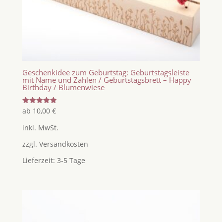
Geschenkidee zum Geburtstag: Geburtstagsleiste
mit Name und Zahlen / Geburtstagsbrett – Happy
Birthday / Blumenwiese
Bewertet
ab
10,00
€
mit
5.00
inkl. MwSt.
von 5
zzgl.
Versandkosten
Lieferzeit:
3-5 Tage