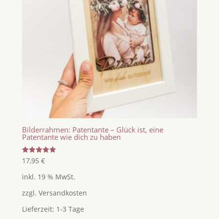
Bilderrahmen: Patentante – Glück ist, eine
Patentante wie dich zu haben
Bewertet
17,95
€
mit
5.00
inkl. 19 % MwSt.
von 5
zzgl.
Versandkosten
Lieferzeit:
1-3 Tage