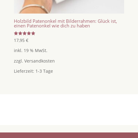
Holzbild Patenonkel mit Bilderrahmen: Glück ist,
einen Patenonkel wie dich zu haben
Bewertet
17,95
€
mit
5.00
inkl. 19 % MwSt.
von 5
zzgl.
Versandkosten
Lieferzeit:
1-3 Tage