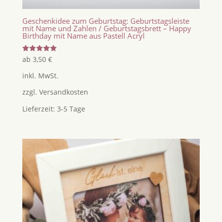
Geschenkidee zum Geburtstag: Geburtstagsleiste
mit Name und Zahlen / Geburtstagsbrett – Happy
Birthday mit Name aus Pastell Acryl
Bewertet
ab
3,50
€
mit
5.00
inkl. MwSt.
von 5
zzgl.
Versandkosten
Lieferzeit:
3-5 Tage