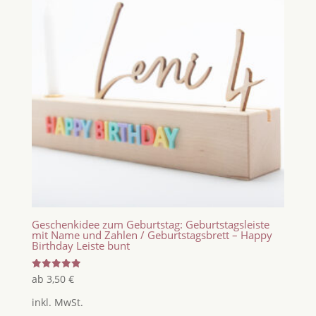
Geschenkidee zum Geburtstag: Geburtstagsleiste
mit Name und Zahlen / Geburtstagsbrett – Happy
Birthday Leiste bunt
Bewertet
ab
3,50
€
mit
5.00
inkl. MwSt.
von 5