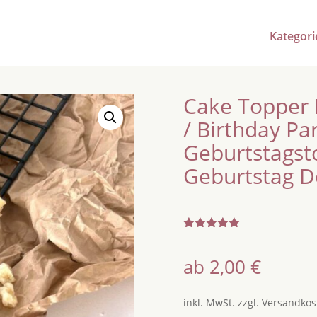
Kategori
Cake Topper 
/ Birthday Pa
Geburtstagst
Geburtstag D
Bewertet
mit
5.00
von 5,
ab
2,00
€
basierend
auf
Kundenbew
ertung
inkl. MwSt.
zzgl.
Versandkos