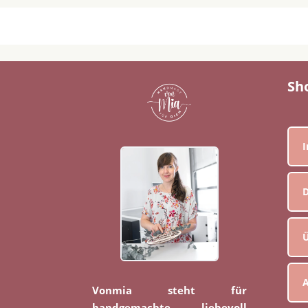
Sh
D
Ü
Vonmia steht für
handgemachte, liebevoll