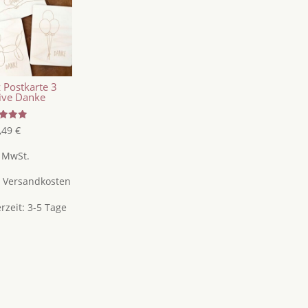
 Postkarte 3
ive Danke
tet
,49
€
5
. MwSt.
.
Versandkosten
erzeit:
3-5 Tage