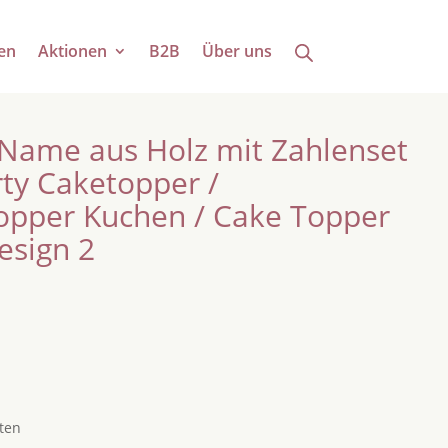
en
Aktionen
B2B
Über uns
Name aus Holz mit Zahlenset
rty Caketopper /
opper Kuchen / Cake Topper
esign 2
ten