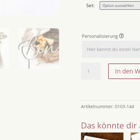
Set:
Personalisierung
Cake
In den 
Topper
Name
aus
Holz
mit
Artikelnummer:
0103-144
Zahlenset
/
Das könnte dir 
Birthday
Party