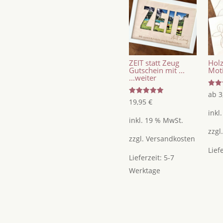
Caketopper
/
Geburtstagstopper
Kuchen
/
ZEIT statt Zeug
Holz
Cake
Gutschein mit ...
Mot
...weiter
Topper
Geburtstag
Bewer
ab
3
mit
Bewertet
19,95
€
5.00
Design
mit
von 
5.00
inkl
2
von 5
inkl. 19 % MwSt.
Menge
zzgl
zzgl.
Versandkosten
Lief
Lieferzeit:
5-7
Werktage