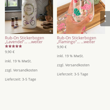
Rub-On Stickerbogen
Rub-On Stickerbogen
„Lavendel“...
...weiter
„Flamingo“...
...weiter
9,90
€
Bewertet
9,90
€
mit
inkl. 19 % MwSt.
5.00
von 5
inkl. 19 % MwSt.
zzgl.
Versandkosten
zzgl.
Versandkosten
Lieferzeit:
3-5 Tage
Lieferzeit:
3-5 Tage