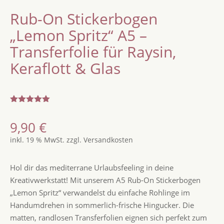
Rub-On Stickerbogen
„Lemon Spritz“ A5 –
Transferfolie für Raysin,
Keraflott & Glas
Bewertet
mit
5.00
9,90
€
von 5,
basierend
inkl. 19 % MwSt.
zzgl.
Versandkosten
auf
Kundenbew
ertung
Hol dir das mediterrane Urlaubsfeeling in deine
Kreativwerkstatt! Mit unserem A5 Rub-On Stickerbogen
„Lemon Spritz“ verwandelst du einfache Rohlinge im
Handumdrehen in sommerlich-frische Hingucker. Die
matten, randlosen Transferfolien eignen sich perfekt zum