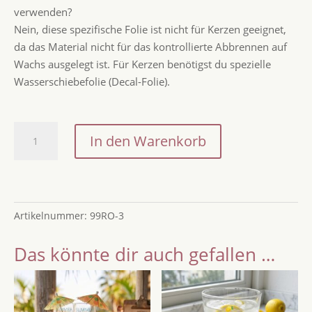
verwenden?
Nein, diese spezifische Folie ist nicht für Kerzen geeignet,
da das Material nicht für das kontrollierte Abbrennen auf
Wachs ausgelegt ist. Für Kerzen benötigst du spezielle
Wasserschiebefolie (Decal-Folie).
Rub-
In den Warenkorb
On
Stickerbogen
„Lemon
Spritz“
Artikelnummer:
99RO-3
A5
–
Das könnte dir auch gefallen …
Transferfolie
für
Raysin,
Keraflott