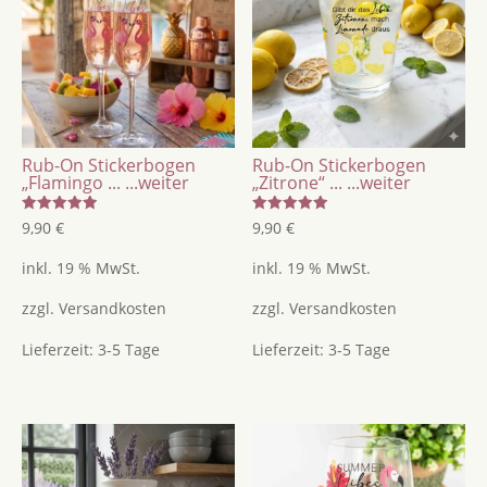
&
Glas
Menge
Rub-On Stickerbogen
Rub-On Stickerbogen
„Flamingo ...
...weiter
„Zitrone“ ...
...weiter
Bewertet
Bewertet
9,90
€
9,90
€
mit
mit
5.00
5.00
von 5
von 5
inkl. 19 % MwSt.
inkl. 19 % MwSt.
zzgl.
Versandkosten
zzgl.
Versandkosten
Lieferzeit:
3-5 Tage
Lieferzeit:
3-5 Tage