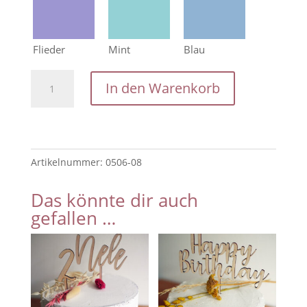
Flieder
Mint
Blau
Front
In den Warenkorb
Cake
Topper
Donuts
Candybar
Artikelnummer:
0506-08
Menge
Das könnte dir auch
gefallen …