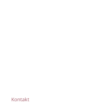
Pünktliche Lieferung
Handmade
Kontakt