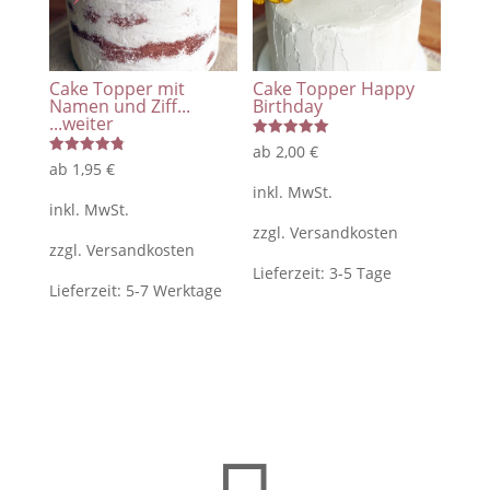
Cake Topper mit
Cake Topper Happy
Namen und Ziff...
Birthday
...weiter
Bewertet
ab
2,00
€
mit
Bewertet
ab
1,95
€
5.00
mit
von 5
inkl. MwSt.
4.83
von 5
inkl. MwSt.
zzgl.
Versandkosten
zzgl.
Versandkosten
Lieferzeit:
3-5 Tage
Lieferzeit:
5-7 Werktage