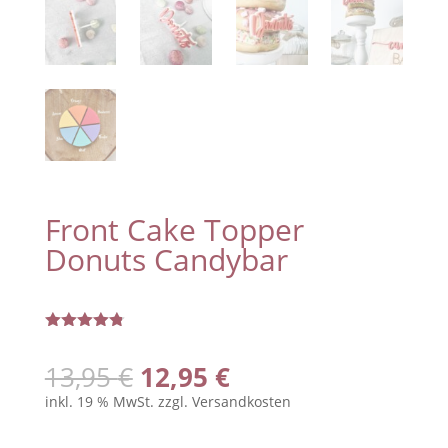
Front Cake Topper
Donuts Candybar
Bewertet
mit
4.75
Ursprünglicher
Aktueller
13,95
€
12,95
€
von 5,
basierend
Preis
Preis
inkl. 19 % MwSt.
zzgl.
Versandkosten
auf
war:
ist:
Kundenbew
ertungen