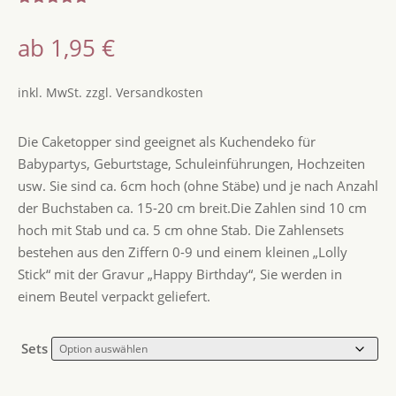
Bewertet
mit
4.83
ab
1,95
€
von 5,
basierend
auf
Kundenbew
inkl. MwSt.
zzgl.
Versandkosten
ertungen
Die Caketopper sind geeignet als Kuchendeko für
Babypartys, Geburtstage, Schuleinführungen, Hochzeiten
usw. Sie sind ca. 6cm hoch (ohne Stäbe) und je nach Anzahl
der Buchstaben ca. 15-20 cm breit.Die Zahlen sind 10 cm
hoch mit Stab und ca. 5 cm ohne Stab. Die Zahlensets
bestehen aus den Ziffern 0-9 und einem kleinen „Lolly
Stick“ mit der Gravur „Happy Birthday“, Sie werden in
einem Beutel verpackt geliefert.
Sets