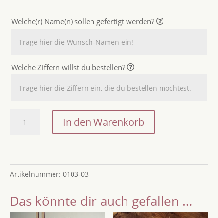
Welche(r) Name(n) sollen gefertigt werden?
Welche Ziffern willst du bestellen?
Cake
In den Warenkorb
Topper
mit
Namen
und
Artikelnummer:
0103-03
Ziffern
(Set)
Das könnte dir auch gefallen …
Menge