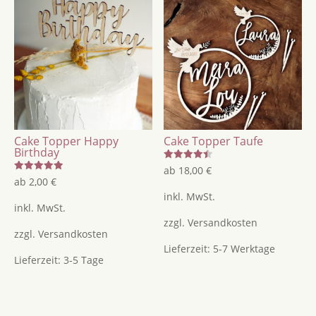
Cake Topper Happy
Cake Topper Taufe
Birthday
Bewertet
ab
18,00
€
mit
Bewertet
ab
2,00
€
4.44
mit
von 5
inkl. MwSt.
5.00
von 5
inkl. MwSt.
zzgl.
Versandkosten
zzgl.
Versandkosten
Lieferzeit:
5-7 Werktage
Lieferzeit:
3-5 Tage