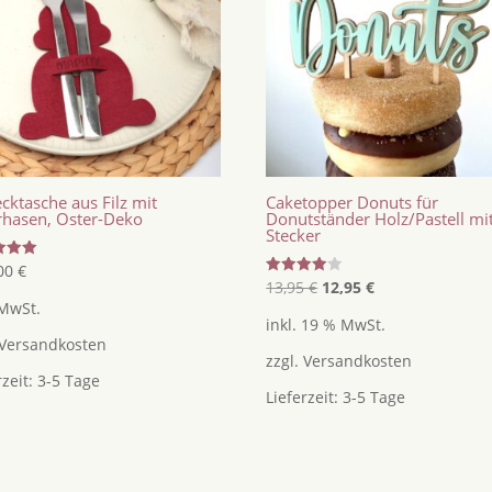
cktasche aus Filz mit
Caketopper Donuts für
rhasen, Oster-Deko
Donutständer Holz/Pastell mi
Stecker
tet
,00
€
Ursprünglicher
Aktueller
Bewertet
13,95
€
12,95
€
mit
 MwSt.
Preis
Preis
4.00
inkl. 19 % MwSt.
von 5
war:
ist:
Versandkosten
zzgl.
Versandkosten
13,95 €
12,95 €.
rzeit:
3-5 Tage
Lieferzeit:
3-5 Tage