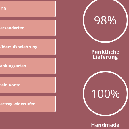
AGB
98
%
ersandarten
iderrufsbelehrung
Pünktliche
Lieferung
ahlungsarten
ein Konto
100
%
ertrag widerrufen
Handmade