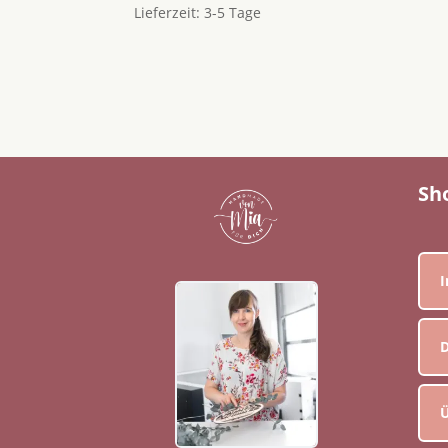
Lieferzeit:
3-5 Tage
Sh
D
Ü