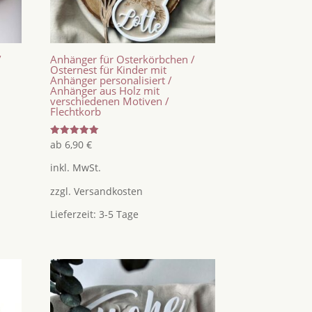
/
Anhänger für Osterkörbchen /
Osternest für Kinder mit
Anhänger personalisiert /
Anhänger aus Holz mit
verschiedenen Motiven /
Flechtkorb
Bewertet
ab
6,90
€
mit
5.00
inkl. MwSt.
von 5
zzgl.
Versandkosten
Lieferzeit:
3-5 Tage