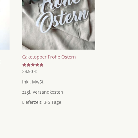
Caketopper Frohe Ostern
t
Bewertet
24,50
€
mit
4.86
inkl. MwSt.
von 5
zzgl.
Versandkosten
Lieferzeit:
3-5 Tage