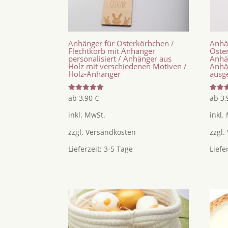
Anhänger für Osterkörbchen /
Anhä
Flechtkorb mit Anhänger
Oster
personalisiert / Anhänger aus
Anhän
Holz mit verschiedenen Motiven /
Anhä
Holz-Anhänger
ausg
Bewertet
Bewer
ab
3,90
€
ab
3
mit
mit
5.00
5.00
inkl. MwSt.
inkl.
von 5
von 5
zzgl.
Versandkosten
zzgl.
Lieferzeit:
3-5 Tage
Liefe