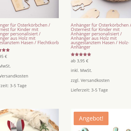
nger für Osterkörbchen /
Anhänger für Osterkörbchen 
nest für Kinder mit
Osternest für Kinder mit
ger personalisiert /
Anhänger personalisiert /
nger aus Holz mit
Anhänger aus Holz mit
estanztem Hasen / Flechtkorb
ausgestanztem Hasen / Holz-
Anhänger
tet
,95
€
Bewertet
ab
3,95
€
mit
 MwSt.
5.00
inkl. MwSt.
von 5
Versandkosten
zzgl.
Versandkosten
rzeit:
3-5 Tage
Lieferzeit:
3-5 Tage
Angebot!