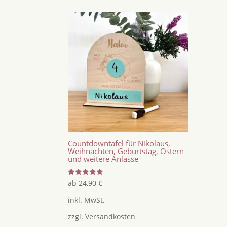
Countdowntafel für Nikolaus,
Weihnachten, Geburtstag, Ostern
und weitere Anlässe
Bewertet
ab
24,90
€
mit
5.00
inkl. MwSt.
von 5
zzgl.
Versandkosten