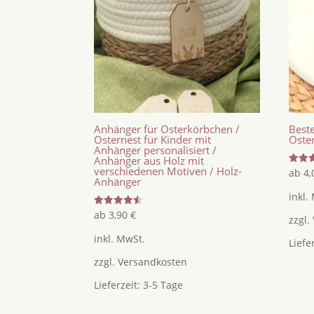
Anhänger für Osterkörbchen /
Beste
Osternest für Kinder mit
Oste
Anhänger personalisiert /
Anhänger aus Holz mit
verschiedenen Motiven / Holz-
Bewer
ab
4
mit
Anhänger
5.00
inkl.
von 5
Bewertet
ab
3,90
€
zzgl.
mit
4.50
inkl. MwSt.
von 5
Liefe
zzgl.
Versandkosten
Lieferzeit:
3-5 Tage