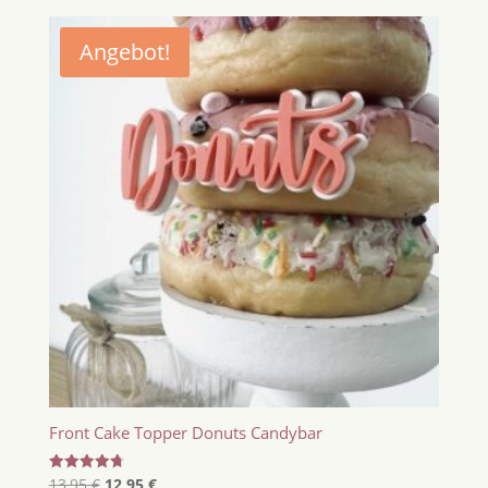
Angebot!
Front Cake Topper Donuts Candybar
Ursprünglicher
Aktueller
Bewertet
13,95
€
12,95
€