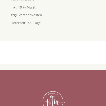
mit
Preis
Preis
4.75
inkl. 19 % MwSt.
von 5
war:
ist:
zzgl.
Versandkosten
13,95 €
12,95 €.
Lieferzeit:
3-5 Tage