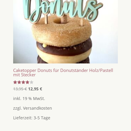
Caketopper Donuts für Donutständer Holz/Pastell
mit Stecker
Ursprünglicher
Aktueller
Bewertet
13,95
€
12,95
€
mit
Preis
Preis
4.00
inkl. 19 % MwSt.
von 5
war:
ist:
zzgl.
Versandkosten
13,95 €
12,95 €.
Lieferzeit:
3-5 Tage